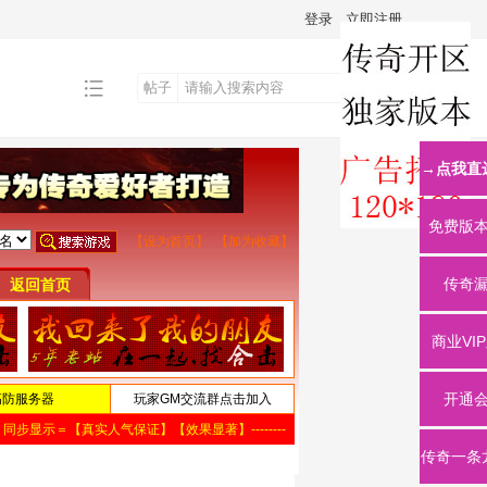
登录
立即注册
帖子
搜
→点我直
索
免费版
传奇
商业VI
开通
传奇一条