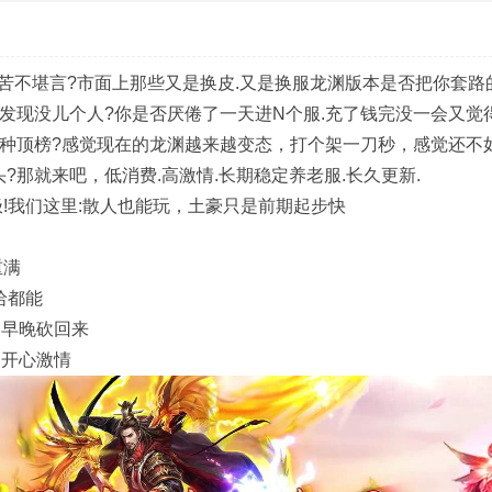
苦不堪言?市面上那些又是换皮.又是换服龙渊版本是否把你套路
发现没儿个人?你是否厌倦了一天进N个服.充了钱完没一会又觉
各种顶榜?感觉现在的龙渊越来越变态，打个架一刀秒，感觉还不
那就来吧，低消费.高激情.长期稳定养老服.长久更新.
极!我们这里:散人也能玩，土豪只是前期起步快
重满
哈都能
，早晚砍回来
的开心激情