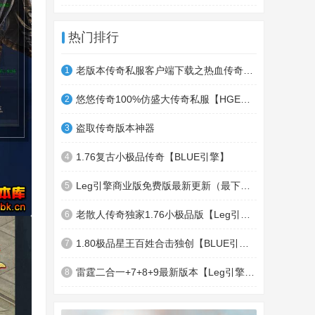
热门排行
老版本传奇私服客户端下载之热血传奇十周年客户端下载
1
悠悠传奇100%仿盛大传奇私服【HGE引擎】四职业疯狂刺客传奇版本
2
盗取传奇版本神器
3
1.76复古小极品传奇【BLUE引擎】
4
Leg引擎商业版免费版最新更新（最下面下载地址）GameOfMir引擎简称Leg引擎
5
老散人传奇独家1.76小极品版【Leg引擎】-东郊皇陵-盛大泄密地图
6
1.80极品星王百姓合击独创【BLUE引擎】
7
雷霆二合一+7+8+9最新版本【Leg引擎】-行会五龍副本-無雙聖殿-狂傲之城-神龍雪域
8