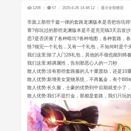
传
»
›
›
›
1208
|
57
|
2025-6-26 14:48:12
|
显示全部楼层
市面上那些千篇一律的套路龙渊版本是否把你坑得
胃?你玩过的那些龙渊版本是不是充完钱3天后攻沙
思?是否厌倦了各种暗坑?各种地图，各种套路，
怪?领完一个礼包，又有一个礼包，不知何时是个头?
我们这里:除了入门28礼包，其他的不领也能到终
奇
我们这里:精调属性，告别那恶心人的一刀秒
散人优势:没有那些套路服的儿十重渡劫，还是10
散人优势:新增美女宠物系统，不再氮金，有个BB
散人优势:长久服，士豪的优势到中后期就变小了
散人优势:我们不提打金，那都是套路，我们只玩
服