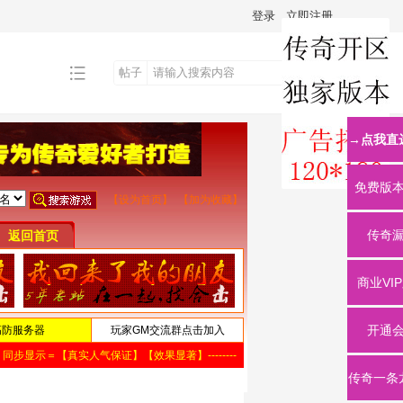
登录
立即注册
帖子
搜
→点我直
索
免费版
传奇
商业VI
开通
传奇一条