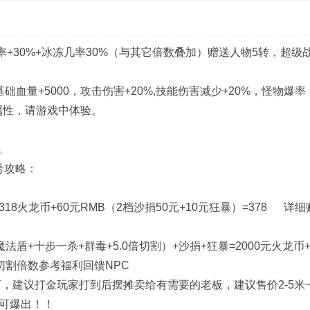
爆率+30%+冰冻几率30%（与其它倍数叠加）赠送人物5转，超级
血量+5000，攻击伤害+20%,技能伤害减少+20%，怪物爆率
外属性，请游戏中体验。
备。
号攻略：
龙币+60元RMB（2档沙捐50元+10元狂暴）=378 详细
盾+十步一杀+群毒+5.0倍切割）+沙捐+狂暴=2000元火龙币+
赠送切割倍数参考福利回馈NPC
石，建议打金玩家打到后摆摊卖给有需要的老板，建议售价2-5米
均可爆出！！