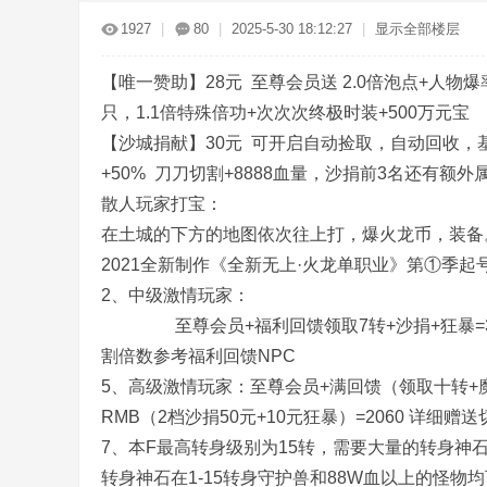
传
»
›
›
›
1927
|
80
|
2025-5-30 18:12:27
|
显示全部楼层
【唯一赞助】28元 至尊会员送 2.0倍泡点+人物
只，1.1倍特殊倍功+次次次终极时装+500万元宝
【沙城捐献】30元 可开启自动捡取，自动回收，基础
+50% 刀刀切割+8888血量，沙捐前3名还有额
散人玩家打宝：
奇
在土城的下方的地图依次往上打，爆火龙币，装
2021全新制作《全新无上·火龙单职业》第①季起
2、中级激情玩家：
至尊会员+福利回馈领取7转+沙捐+狂暴=318火
割倍数参考福利回馈NPC
5、高级激情玩家：至尊会员+满回馈（领取十转+魔法
RMB（2档沙捐50元+10元狂暴）=2060 详细
服
7、本F最高转身级别为15转，需要大量的转身神
转身神石在1-15转身守护兽和88W血以上的怪物