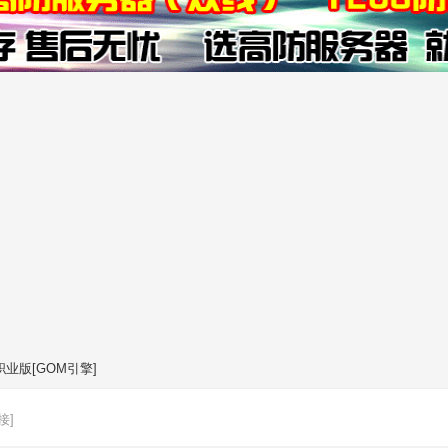
业版[GOM引擎]
接]