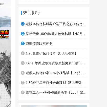
热门排行
老版本传奇私服客户端下载之热血传奇十周年客户端下载
1
悠悠传奇100%仿盛大传奇私服【HGE引擎】四职业疯狂刺客传奇版本
2
盗取传奇版本神器
3
1.76复古小极品传奇【BLUE引擎】
4
Leg引擎商业版免费版最新更新（最下面下载地址）GameOfMir引擎简称Leg引擎
5
老散人传奇独家1.76小极品版【Leg引擎】-东郊皇陵-盛大泄密地图
6
1.80极品星王百姓合击独创【BLUE引擎】
7
雷霆二合一+7+8+9最新版本【Leg引擎】-行会五龍副本-無雙聖殿-狂傲之城-神龍雪域
8