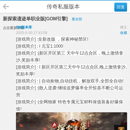
传奇私服版本
回复
新探索遗迹单职业版[GOM引擎]
看全部
GM版本库
楼主
点击重新加载
2025-5-30 17:43:58
收藏
[游戏简介] :全新改版 ，探索神秘禁区!
[游戏简介] : I 元宝1:1000
[游戏简介] :|新区开区第三 天中午12点合区，晚上激情拿
沙,奖励丰厚!
[游戏简介] : I 新区开区第三天中午12点合区,晚上激情拿沙,
奖励丰厚!
[游戏简介] : | 自动捡物,自动挂机，解放双手,全部全自动!
[游戏简介] :|散人逆袭:继续追梦爆率全开惊喜不断公司运
营
[游戏简介] :|全网独家 特色专属元宝材料保值装备好爆保
值!