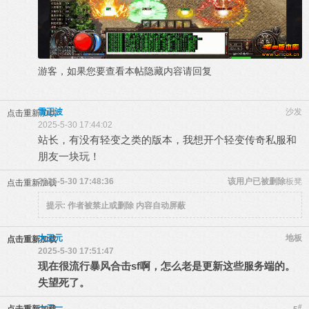
游客，如果您要查看本帖隐藏内容请
回复
雷正波
沙发
点击重新加载
2025-5-30 17:44:02
站长，有没有轻变之类的版本，我想开个轻变传奇私服和
朋友一块玩！
2025-5-30 17:48:36
该用户已被删除
板凳
点击重新加载
提示:
作者被禁止或删除 内容自动屏蔽
大三元
地板
点击重新加载
2025-5-30 17:51:47
现在很流行暴风合击sf啊，怎么老是更新这些服务端的。
失望死了。
一二一
#