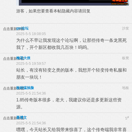
游客，如果您要查看本帖隐藏内容请
回复
gm论坛
沙发
点击重新加载
2025-5-5 18:08:05
为什么不早让我发现这个论坛啊，让那些传奇一条龙黑死
我了，开个新区都收我几百块！呜呜。
梅花大侠
板凳
点击重新加载
2025-5-5 19:59:57
站长，有没有轻变之类的版本，我想开个轻变传奇私服和
朋友一块玩！
板砖猛抽脸
地板
点击重新加载
2025-5-5 21:54:36
1.85传奇版本很多，老大，我建议你还是多更新这些资
源。
聂博文
#
点击重新加载
5
2025-5-5 21:54:36
嘿嘿，今天站长又给我带来惊喜了，这个传奇端我非常喜