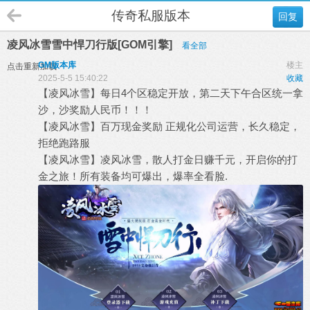
传奇私服版本
回复
凌风冰雪雪中悍刀行版[GOM引擎]
看全部
GM版本库
楼主
点击重新加载
2025-5-5 15:40:22
收藏
【凌风冰雪】每日4个区稳定开放，第二天下午合区统一拿
沙，沙奖励人民币！！！
【凌风冰雪】百万现金奖励 正规化公司运营，长久稳定，
拒绝跑路服
【凌风冰雪】凌风冰雪，散人打金日赚千元，开启你的打
金之旅！所有装备均可爆出，爆率全看脸.