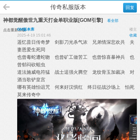
传奇私服版本
回复
神都觉醒傲世九重天打金单职业版[GOM引擎]
看全部
GM版本库
楼主
点击重新加载
2025-4-19 15:01:46
收藏
遥忆昔日传奇梦 剑影刀光杀气浓 兄弟情深悲欢共 夫
妻恩爱生死同
也曾毒蛇遭蛇吻 也曾矿工做苦工 也曾惊喜暴神兵 也
曾郁闷砍蛆虫
道法施威电符猛 战士逞强火腾空 龙纹骨玉加裁决 对
酒当歌铲皇宫
哪有英雄怕诅咒 何来好汉惧红 终日征战沙场上 怕死
莫来传奇中