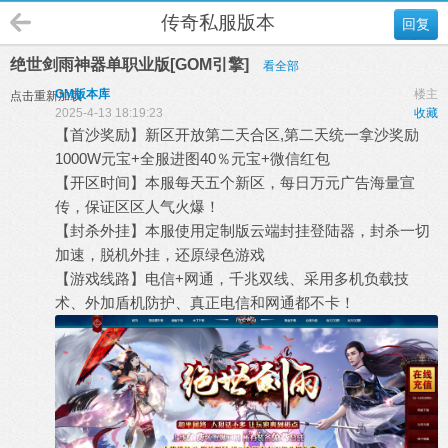
传奇私服版本
回复
绝世剑雨神器单职业版[GOM引擎]
看全部
GM版本库
楼主
点击重新加载
2025-4-13 18:19:23
收藏
【首沙奖励】新区开放第二天合区,第二天统一拿沙奖励
1000W元宝+全服进图40％元宝+微信红包
【开区时间】本服每天五个新区，每日万元广告海量宣
传，保证区区人气火爆！
【封杀外挂】本服使用定制版云端封挂登陆器，封杀一切
加速，脱机外挂，还原绿色游戏
【游戏线路】电信+网通，千兆双线、采用多机负载技
术、外加盾机防护、真正电信和网通都不卡！