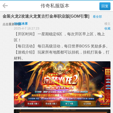
传奇私服版本
回复
金装火龙2攻速火龙复古打金单职业版[GOM引擎]
看全部
GM版本库
楼主
点击重新加载
2025-4-7 16:27:23
收藏
【开区时间】 一星期稳定6区 ，每次开区早上区，晚上
区！
【每日活动】 每日高级活动，每日世界BOSS 奖励多多。
【游戏介绍】 玩家所有地图都可以挂机，挂机打装备，打
材料。