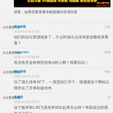
游客，如果您要查看本帖隐藏内容请
回复
阿尔卑斯
沙发
点击重新加载
2025-4-5 04:47:22
咱们的论坛资源很多了，什么时候出点传奇架设教程来看
看？
mayuchen
板凳
点击重新加载
2025-4-5 05:56:46
有没有开这种类型传奇sf的人啊？我要玩玩！
馒头哥哥
地板
点击重新加载
2025-4-5 07:10:34
玩了很久传奇SF了，一直想自己开个，很感谢这个网站让
我学会了开单机版传奇。
私服吧
#
点击重新加载
5
2025-4-5 08:26:54
这个版本和1.80飞龙传奇对比起来怎么样？有架设过的朋