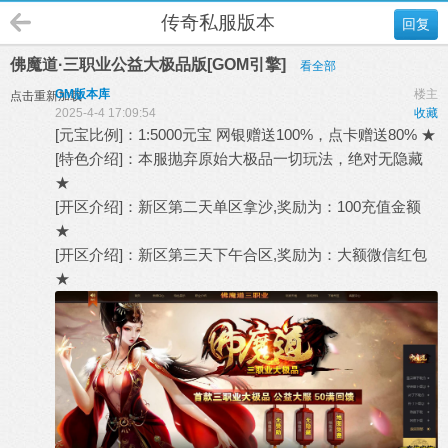
传奇私服版本
回复
佛魔道·三职业公益大极品版[GOM引擎]
看全部
GM版本库
楼主
点击重新加载
2025-4-4 17:09:54
收藏
[元宝比例]：1:5000元宝 网银赠送100%，点卡赠送80% ★
[特色介绍]：本服抛弃原始大极品一切玩法，绝对无隐藏
★
[开区介绍]：新区第二天单区拿沙,奖励为：100充值金额
★
[开区介绍]：新区第三天下午合区,奖励为：大额微信红包
★