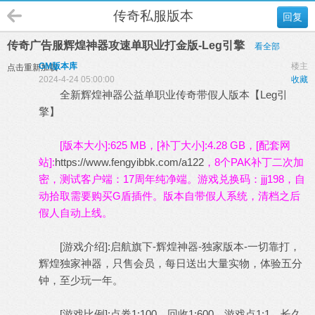
传奇私服版本
回复
传奇广告服辉煌神器攻速单职业打金版-Leg引擎
看全部
GM版本库
楼主
点击重新加载
2024-4-24 05:00:00
收藏
全新辉煌神器公益单职业传奇带假人版本【Leg引
擎】
[版本大小]:625 MB，[补丁大小]:4.28 GB，[配套网
站]:
https://www.fengyibbk.com/a122
，8个PAK补丁二次加
密，测试客户端：17周年纯净端。游戏兑换码：jjj198，自
动拾取需要购买G盾插件。版本自带假人系统，清档之后
假人自动上线。
[游戏介绍]:启航旗下-辉煌神器-独家版本-一切靠打，
辉煌独家神器，只售会员，每日送出大量实物，体验五分
钟，至少玩一年。
[游戏比例]:点券1:100，回收1:600，游戏点1:1，长久