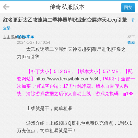
传奇私服版本
回复
红名更新太乙攻速第二季神器单职业超变屌炸天-Leg引擎
看
全部
GM版本库
楼主
点击重新加载
2024-1-27 16:40:54
收藏
太乙攻速第二季屌炸天神器超变|鞭尸进化|狂爆之
力|Leg引擎
【补丁大小】5.12 GB，【版本大小】557 MB，【配
套网站】
https://www.fengyibbk.com/a34
，PAK补丁全部一
次加密，测试客户端：17周年纯净端。版本自带假人系
统，清除游戏数据之后假人自动上线，游戏兑换码：jjj198
上线就是干，简单粗暴.
游戏介绍：上线领取Q群礼包免费送充值点，1秒送1
万充值点，简单粗暴就是干!!