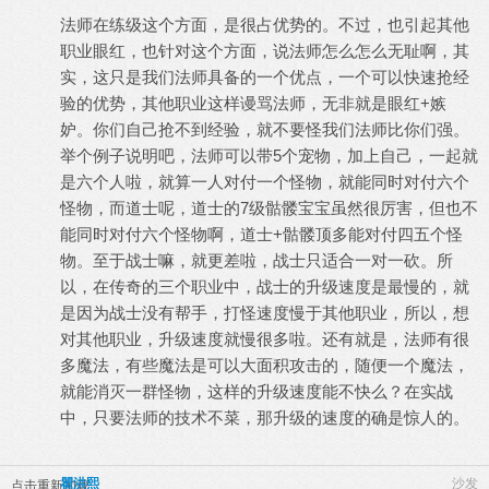
法师在练级这个方面，是很占优势的。不过，也引起其他
职业眼红，也针对这个方面，说法师怎么怎么无耻啊，其
实，这只是我们法师具备的一个优点，一个可以快速抢经
验的优势，其他职业这样谩骂法师，无非就是眼红+嫉
妒。你们自己抢不到经验，就不要怪我们法师比你们强。
举个例子说明吧，法师可以带5个宠物，加上自己，一起就
是六个人啦，就算一人对付一个怪物，就能同时对付六个
怪物，而道士呢，道士的7级骷髅宝宝虽然很厉害，但也不
能同时对付六个怪物啊，道士+骷髅顶多能对付四五个怪
物。至于战士嘛，就更差啦，战士只适合一对一砍。所
以，在传奇的三个职业中，战士的升级速度是最慢的，就
是因为战士没有帮手，打怪速度慢于其他职业，所以，想
对其他职业，升级速度就慢很多啦。还有就是，法师有很
多魔法，有些魔法是可以大面积攻击的，随便一个魔法，
就能消灭一群怪物，这样的升级速度能不快么？在实战
中，只要法师的技术不菜，那升级的速度的确是惊人的。
瞿洪熙
沙发
点击重新加载