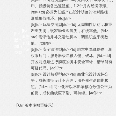
币、低级装备迅速贬值，1-2个月内经济停滞。
[/td><td] 必须为低级产出设计明确的消耗路径，
形成价值闭环。[/td][/tr>
[tr][td> 玩法空洞型[/td><td] 无周期性活动，职业
[b>
严重失衡，玩家毕业即流失，在线率低。[/td>
[b>
典型
<td] 需评估并补充活动脚本，调整职业平衡数
版本
表现
值。[/td][/tr>
缺陷
与后
[tr][td> 安全漏洞型[/td><td] 脚本中隐藏刷物、刷
类型
果
权限后门，服务器极易被入侵、破坏。[/td><td]
开区前必须进行彻底的脚本安全审计，清除所有
可疑代码。[/td][/tr>
[tr][td> 设计短视型[/td><td] 商业化设计破坏公
平，成长路径设计不合理，服务器生命周期极
短。[/td><td] 商业化应以不影响核心数值公平为
前提，成长曲线应平滑、可持续。[/td][/tr>
`
【Gm版本库郑重提示】