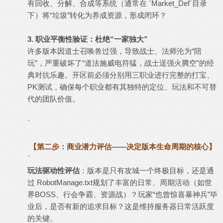
有回收、分解、合成等系统（通常在 `Market_Def`目录
下）将“垃圾”转化为养成资源，形成闭环？
3. 职业平衡性验证：杜绝“一家独大”
许多版本因道士召唤兽过强，导致战士、法师沦为“陪
玩”，严重破坏了“道法施威电符猛，战士逞强火腾空”的经
典对抗乐趣。开区前必须分别用三职业进行完整的打宝、
PK测试，确保每个职业都有其独特的定位、玩法和不可替
代的团队价值。
`
【第二步：商业潜力评估——决定版本生命周期的核心】
`
玩法驱动性评估
：版本是只有攻城一个终极目标，还是通
过 RobotManage.txt规划了丰富的日常、周期活动（如世
界BOSS、行会争霸、资源战）？玩家“也曾惊喜暴神兵”毕
业后，是否有新的追求目标？这是维持服务器日常活跃度
的关键。