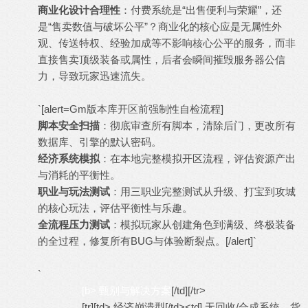
商业化设计合理性
：付费系统是“出售便利与荣耀”，还
是“售卖数值与破坏公平”？商业化的核心应是无属性外
观、传送特权、经验加成等不影响核心公平的服务，而非
直接售卖顶级装备或属性，后者会瞬间摧毁服务器公信
力，导致玩家迅速流失。
`[alert=Gm版本库开区前强制性自检流程]
脚本安全扫描
：彻底审查所有脚本，清除后门，更改所有
数据库、引擎的默认密码。
经济系统模拟
：在本地完整模拟开区流程，评估资源产出
与消耗的平衡性。
职业与玩法测试
：用三职业完整测试从升级、打宝到攻城
的核心玩法，评估平衡性与乐趣。
全流程压力测试
：模拟玩家从创建角色到满级、终极装备
的全过程，修复所有BUG与体验断裂点。[/alert]`
`
[b> 甄别与解决方案
[/td][/tr>
[tr][td> 经济崩溃型[/td><td] 无回收/合成系统，货