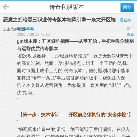
传奇私服版本
回复
恶魔之拥暗黑三职业传奇版本翎风引擎一条龙开区端
看全部
GM版本库
楼主
点击重新加载
2026-5-29 18:43:12
收藏
gm
版本库
：开区避坑指南——从零开始，手把手教你甄别
与运营优质
传奇版本
“初次攻城显身手，沙城遍地是蛟龙”，这是无数GM梦想中
的高光时刻。然而，梦想的起点，始于一个正确的选择。
面对市面上成千上万的“传奇版本”，如何甄别出那个能够
支撑您“
传奇一条龙
”事业稳健起步的版本，避免踩入深
坑？本文将从运营视角，为您提供一套实用的“避坑”与“选
优”指南。
`
【第一步：技术审计——开区前必须执行的“安全体检”】
`
“怕死莫来传奇中”的豪情，绝不能毁于后门漏洞。在投入
任何资源前，对“
传奇服务端
”进行彻底的技术审计，是开