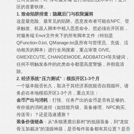
区的首要铁律。
1. 致命陷阱排查：隐藏后门与权限漏洞
这是最危险、最常见的陷阱。恶意发布者可能在NPC、登
录触发、机器人脚本中植入恶意命令。您必须在开区前，
对服务端 Envir文件夹下的所有脚本文件（特别是
QFunction-0.txt, QManage.txt及所有与管理员、充值、活
动相关的脚本）进行全局搜索，重点审查 GIVE,
GMEXECUTE, CHANGEMODE, ADDBATCH等关键词，
任何不明触发条件的此类命令都需高度警惕，并彻底清
除。
2. 经济系统“压力测试”：模拟开区1-3个月
一个版本能否长久，取决于其经济系统能否自我循环。请
务必在本地模拟开区1-3个月，重点关注：
金币产出与消耗
：打怪、任务产出的金币是否有足够的、
有价值的消耗途径（如技能升级、装备修理、NPC购买、
传送等）？还是迅速通胀？
装备价值链条
：从“杀猫逐鹿出新村”的低级装备，到“龙纹
骨玉加裁决”的顶级神器，是否每件装备都有其位置？是否