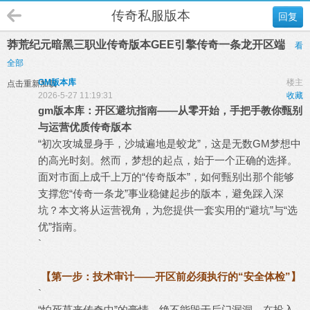
传奇私服版本
回复
莽荒纪元暗黑三职业传奇版本GEE引擎传奇一条龙开区端
看
全部
GM版本库
楼主
点击重新加载
2026-5-27 11:19:31
收藏
gm
版本库
：开区避坑指南——从零开始，手把手教你甄别
与运营优质
传奇版本
“初次攻城显身手，沙城遍地是蛟龙”，这是无数GM梦想中
的高光时刻。然而，梦想的起点，始于一个正确的选择。
面对市面上成千上万的“传奇版本”，如何甄别出那个能够
支撑您“
传奇一条龙
”事业稳健起步的版本，避免踩入深
坑？本文将从运营视角，为您提供一套实用的“避坑”与“选
优”指南。
`
【第一步：技术审计——开区前必须执行的“安全体检”】
`
“怕死莫来传奇中”的豪情，绝不能毁于后门漏洞。在投入