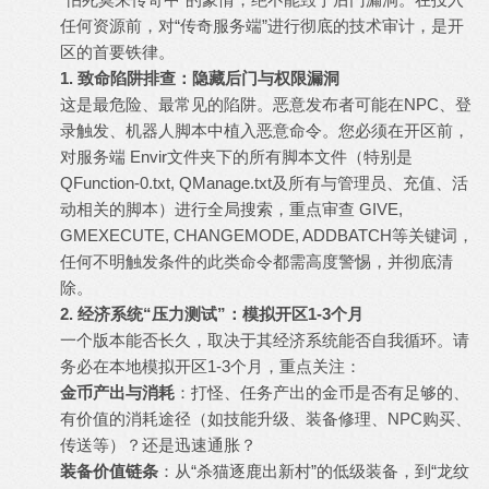
任何资源前，对“
传奇服务端
”进行彻底的技术审计，是开
区的首要铁律。
1. 致命陷阱排查：隐藏后门与权限漏洞
这是最危险、最常见的陷阱。恶意发布者可能在NPC、登
录触发、机器人脚本中植入恶意命令。您必须在开区前，
对服务端 Envir文件夹下的所有脚本文件（特别是
QFunction-0.txt, QManage.txt及所有与管理员、充值、活
动相关的脚本）进行全局搜索，重点审查 GIVE,
GMEXECUTE, CHANGEMODE, ADDBATCH等关键词，
任何不明触发条件的此类命令都需高度警惕，并彻底清
除。
2. 经济系统“压力测试”：模拟开区1-3个月
一个版本能否长久，取决于其经济系统能否自我循环。请
务必在本地模拟开区1-3个月，重点关注：
金币产出与消耗
：打怪、任务产出的金币是否有足够的、
有价值的消耗途径（如技能升级、装备修理、NPC购买、
传送等）？还是迅速通胀？
装备价值链条
：从“杀猫逐鹿出新村”的低级装备，到“龙纹