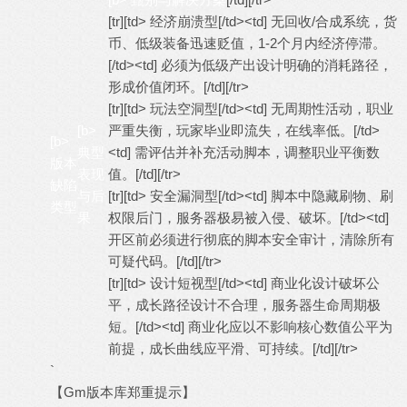
[tr][td> 经济崩溃型[/td><td] 无回收/合成系统，货
币、低级装备迅速贬值，1-2个月内经济停滞。
[/td><td] 必须为低级产出设计明确的消耗路径，
形成价值闭环。[/td][/tr>
[tr][td> 玩法空洞型[/td><td] 无周期性活动，职业
[b>
严重失衡，玩家毕业即流失，在线率低。[/td>
[b>
典型
<td] 需评估并补充活动脚本，调整职业平衡数
版本
表现
值。[/td][/tr>
缺陷
与后
[tr][td> 安全漏洞型[/td><td] 脚本中隐藏刷物、刷
类型
果
权限后门，服务器极易被入侵、破坏。[/td><td]
开区前必须进行彻底的脚本安全审计，清除所有
可疑代码。[/td][/tr>
[tr][td> 设计短视型[/td><td] 商业化设计破坏公
平，成长路径设计不合理，服务器生命周期极
短。[/td><td] 商业化应以不影响核心数值公平为
前提，成长曲线应平滑、可持续。[/td][/tr>
`
【Gm版本库郑重提示】