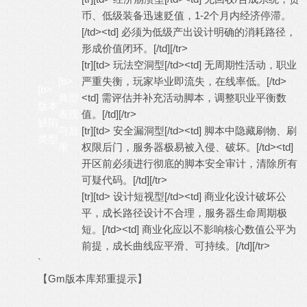
币、低级装备迅速贬值，1-2个月内经济停滞。
[/td><td] 必须为低级产出设计明确的消耗路径，
形成价值闭环。[/td][/tr>
[tr][td> 玩法空洞型[/td><td] 无周期性活动，职业
[b>
严重失衡，玩家毕业即流失，在线率低。[/td>
[b>
典型
<td] 需评估并补充活动脚本，调整职业平衡数
版本
表现
值。[/td][/tr>
缺陷
与后
[tr][td> 安全漏洞型[/td><td] 脚本中隐藏刷物、刷
类型
果
权限后门，服务器极易被入侵、破坏。[/td><td]
开区前必须进行彻底的脚本安全审计，清除所有
可疑代码。[/td][/tr>
[tr][td> 设计短视型[/td><td] 商业化设计破坏公
平，成长路径设计不合理，服务器生命周期极
短。[/td><td] 商业化应以不影响核心数值公平为
前提，成长曲线应平滑、可持续。[/td][/tr>
`
【Gm版本库郑重提示】