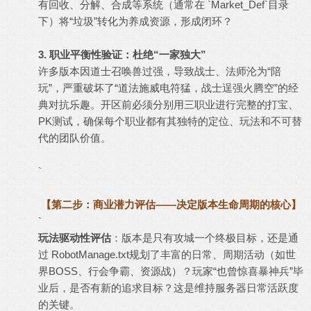
有回收、分解、合成等系统（通常在 `Market_Def`目录
下）将“垃圾”转化为养成资源，形成闭环？
3. 职业平衡性验证：杜绝“一家独大”
许多版本因道士召唤兽过强，导致战士、法师沦为“陪
玩”，严重破坏了“道法施威电符猛，战士逞强火腾空”的经
典对抗乐趣。开区前必须分别用三职业进行完整的打宝、
PK测试，确保每个职业都有其独特的定位、玩法和不可替
代的团队价值。
`
【第二步：商业潜力评估——决定版本生命周期的核心】
`
玩法驱动性评估
：版本是只有攻城一个终极目标，还是通
过 RobotManage.txt规划了丰富的日常、周期活动（如世
界BOSS、行会争霸、资源战）？玩家“也曾惊喜暴神兵”毕
业后，是否有新的追求目标？这是维持服务器日常活跃度
的关键。