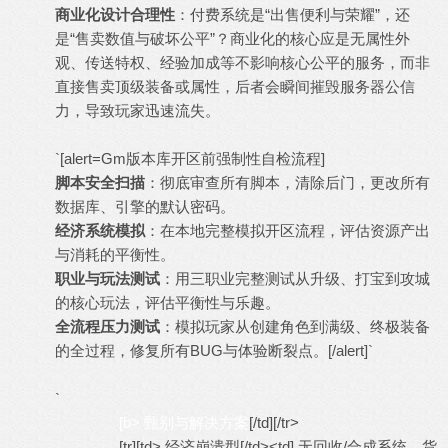
商业化设计合理性
：付费系统是“出售便利与荣耀”，还
是“售卖数值与破坏公平”？商业化的核心应是无属性外
观、传送特权、经验加成等不影响核心公平的服务，而非
直接售卖顶级装备或属性，后者会瞬间摧毁服务器公信
力，导致玩家迅速流失。
`[alert=Gm版本库开区前强制性自检流程]
脚本安全扫描
：彻底审查所有脚本，清除后门，更改所有
数据库、引擎的默认密码。
经济系统模拟
：在本地完整模拟开区流程，评估资源产出
与消耗的平衡性。
职业与玩法测试
：用三职业完整测试从升级、打宝到攻城
的核心玩法，评估平衡性与乐趣。
全流程压力测试
：模拟玩家从创建角色到满级、终极装备
的全过程，修复所有BUG与体验断裂点。[/alert]`
`
[b> 甄别与解决方案
[/td][/tr>
[tr][td> 经济崩溃型[/td><td] 无回收/合成系统，货