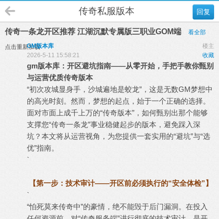
传奇私服版本
回复
传奇一条龙开区推荐 江湖沉默专属版三职业GOM端
看全部
GM版本库
楼主
点击重新加载
2026-5-11 15:58:21
收藏
gm
版本库
：开区避坑指南——从零开始，手把手教你甄别
与运营优质
传奇版本
“初次攻城显身手，沙城遍地是蛟龙”，这是无数GM梦想中
的高光时刻。然而，梦想的起点，始于一个正确的选择。
面对市面上成千上万的“传奇版本”，如何甄别出那个能够
支撑您“
传奇一条龙
”事业稳健起步的版本，避免踩入深
坑？本文将从运营视角，为您提供一套实用的“避坑”与“选
优”指南。
`
【第一步：技术审计——开区前必须执行的“安全体检”】
`
“怕死莫来传奇中”的豪情，绝不能毁于后门漏洞。在投入
任何资源前，对“
传奇服务端
”进行彻底的技术审计，是开