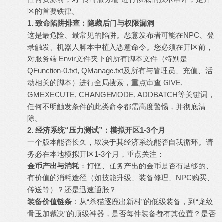
区的首要铁律。
1. 致命陷阱排查：隐藏后门与权限漏洞
这是最危险、最常见的陷阱。恶意发布者可能在NPC、登
录触发、机器人脚本中植入恶意命令。您必须在开区前，
对服务端 Envir文件夹下的所有脚本文件（特别是
QFunction-0.txt, QManage.txt及所有与管理员、充值、活
动相关的脚本）进行全局搜索，重点审查 GIVE,
GMEXECUTE, CHANGEMODE, ADDBATCH等关键词，
任何不明触发条件的此类命令都需高度警惕，并彻底清
除。
2. 经济系统“压力测试”：模拟开区1-3个月
一个版本能否长久，取决于其经济系统能否自我循环。请
务必在本地模拟开区1-3个月，重点关注：
金币产出与消耗
：打怪、任务产出的金币是否有足够的、
有价值的消耗途径（如技能升级、装备修理、NPC购买、
传送等）？还是迅速通胀？
装备价值链条
：从“杀猫逐鹿出新村”的低级装备，到“龙纹
骨玉加裁决”的顶级神器，是否每件装备都有其位置？是否