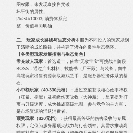
图权限，未发现直接售卖破
坏平衡的属性。
[/td>&#10003; 消费体系完
整，价值导向明确
二、 玩家成长路线与生态分析
本服为不同投入的玩家规划
了清晰的成长路径，并构建了潜在的良性生态循环。
【各类型玩家发展指南与生态角色】
零充散人玩家
：首选道士，依靠“无敌宝宝”可挑战全阶段
BOSS，通过产出材料、技能书（尸王殿）与装备，向中
高端玩家出售资源获取游戏货币，是服务器经济体系的基
石。
小中额玩家（40-330元档）
：通过充值获取核心效率特权
（狂暴、捐献）及初级伤害吸收（大神魔），显著提升打
宝与升级速度，成为挑战高级地图、参与竞争的主力军，
是市场资源的活跃消费者。
顶赞玩家（830元档）
：获得最高等级的伤害吸收与专属
权限，定位为服务器顶尖战力与行会领袖。其需求推动高
端材料市场，并通过竞争（如争夺尸王殿）创造服务器激