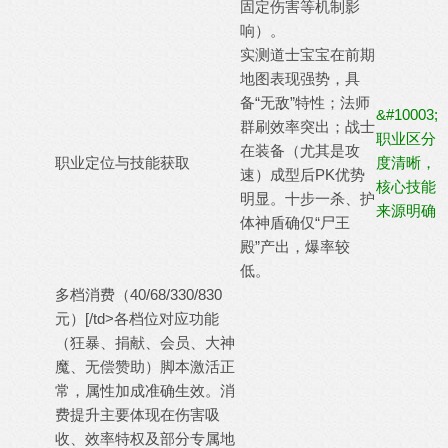
固定伤害等机制影
响）。
实测道士宝宝在前期
地图表现强势，具
备“无敌”特性；法师
&#10003;
群刷效率突出；战士
职业区分
在装备（尤其是攻
职业定位与技能获取
度清晰，
速）成型后PK优势
核心技能
明显。十步一杀、护
来源明确
体神盾确仅“尸王
殿”产出，爆率较
低。
多档消费（40/68/330/830
元）[/td>各档位对应功能
（狂暴、捐献、会员、大神
魔、无偿赞助）脚本激活正
常，属性加成准确生效。消
费提升主要体现在伤害吸
收、效率特权及部分专属地