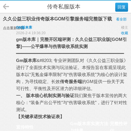
传奇私服版本
回复
久久公益三职业传奇版本GOM引擎服务端完整版下载
看全部
GM版本库
楼主
点击重新加载
2026-2-4 19:36:20
收藏
gm
版本库
｜完整开区端评测：久久公益三职业版[GOM引
擎]——公平爆率与伤害吸收系统实测
━━━━━━━━━━━━━━━━━━━━━━━━━━━━━━━━━━━━━━━━━
Gm版本库
&#8203; 专业评测团队对《久久公益三职业版》
进行了全面技术实测与玩法验证。本报告旨在客观呈现此
版本以“无氪金爆率限制”与“伤害吸收系统”为核心的设计架
构，为寻找稳定、长效
传奇服务端
的GM提供一份关于其
可行性、平衡性及开区潜力的详细评估。
一、 版本核心机制实测与验证
我们聚焦于版本宣传的两大
核心：“装备产出公平性”与“伤害吸收系统”，进行了针对性
测试。
【关键承诺技术验证表】
Gm版本库实测方法
完整性评
宣传特性
与结果
估