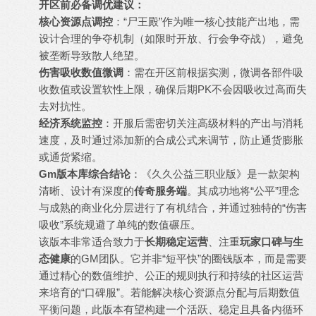
开区前必备调优建议：
核心资源点调控
：“尸王殿”作为唯一核心技能产出地，需
设计合理的争夺机制（如限时开放、行会争夺战），避免
被垄断导致散人绝望。
伤害吸收数值微调
：需在开区前根据实测，微调各部件吸
收数值或设置软性上限，确保后期PK不会因吸收过高而失
去对抗性。
经济系统监控
：开服后需密切关注高级材料的产出与消耗
速度，及时通过添加新的合成公式来调节，防止通货膨胀
或通货紧缩。
Gm版本库综合结论
：《久久公益三职业版》是一款架构
清晰、设计有深度的
传奇服务端
。其成功地将“公平”理念
与成熟的商业化分层进行了有机结合，并通过独特的“伤害
吸收”系统规避了单纯的数值碾压。
该版本非常适合致力于
长期稳定运营
、注重
玩家口碑与生
态健康
的GM团队。它并非“短平快”的圈钱版本，而是需要
通过精心的数值维护、公正的规则执行和持续的社区运营
来培育的“口碑服”。若能解决核心资源点分配与后期数值
平衡问题，此版本有望构建一个活跃、稳定且具备内循环