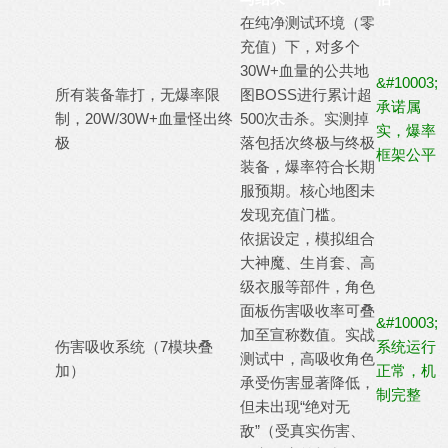
在纯净测试环境（零
充值）下，对多个
30W+血量的公共地
&#10003;
所有装备靠打，无爆率限
图BOSS进行累计超
承诺属
制，20W/30W+血量怪出终
500次击杀。实测掉
实，爆率
极
落包括次终极与终极
框架公平
装备，爆率符合长期
服预期。核心地图未
发现充值门槛。
依据设定，模拟组合
大神魔、生肖套、高
级衣服等部件，角色
面板伤害吸收率可叠
&#10003;
加至宣称数值。实战
伤害吸收系统（7模块叠
系统运行
测试中，高吸收角色
加）
正常，机
承受伤害显著降低，
制完整
但未出现“绝对无
敌”（受真实伤害、