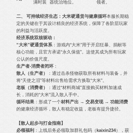
满时装
器统治地位。
领者。
二、 可持续经济生态：大米硬通货与健康循环
本服长期稳
定的关键在于其设计精良的经济系统，保障了各阶层玩家
的利益与活跃度。
经济系统双核驱动：
“大米”硬通货体系
：游戏内“大米”用于开启狂暴、捐献等
核心功能，且官方承诺“永久保值”。这使其成为所有玩家
公认的价值尺度。
生产者-消费者闭环
：
散人（生产者）
：通过击杀怪物获取所有材料与装备，并
将“天使之泪”等材料出售给需求方换取“大米”。
老板（消费者）
：通过“材料商城”直接购买材料加速成
长，消耗的“大米”流入散人手中。
循环结果
：形成了一个
材料产出 → 交易变现 → 功能消费
的健康经济循环，散人有稳定收益，老板有提升捷径。
【散人起步与打金指南】
必领福利
：上线后务必领取加群礼包码（
kaixin234
），获