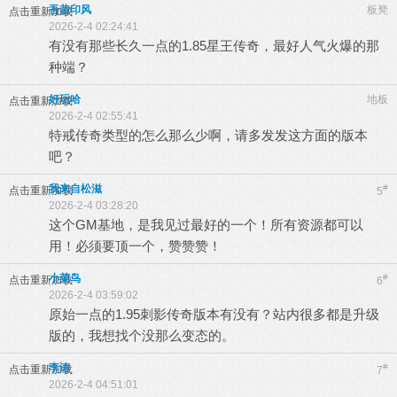
吾昔印风
板凳
点击重新加载
2026-2-4 02:24:41
有没有那些长久一点的1.85星王传奇，最好人气火爆的那
种端？
好玩哈
地板
点击重新加载
2026-2-4 02:55:41
特戒传奇类型的怎么那么少啊，请多发发这方面的版本
吧？
我来自松滋
#
点击重新加载
5
2026-2-4 03:28:20
这个GM基地，是我见过最好的一个！所有资源都可以
用！必须要顶一个，赞赞赞！
小菜鸟
#
点击重新加载
6
2026-2-4 03:59:02
原始一点的1.95刺影传奇版本有没有？站内很多都是升级
版的，我想找个没那么变态的。
李涛
#
点击重新加载
7
2026-2-4 04:51:01