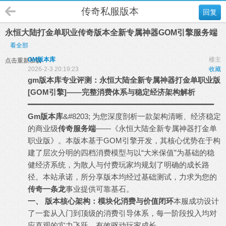
传奇私服版本
回复
永恒大陆打金单职业传奇版本全新专属神器GOM引擎服务端
看全部
GM版本库
楼主
点击重新加载
2026-2-3 20:19:23
收藏
gm
版本库
专业评测：永恒大陆全新专属神器打金单职业版
[GOM引擎]——完整消费体系与稳定经济架构解析
━━━━━━━━━━━━━━━━━━━━━━━━━━━━━━━━━━━━━━━━━
Gm版本库
&#8203; 为您深度剖析一款架构清晰、经济稳定
的商业级
传奇服务端
——《永恒大陆全新专属神器打金单
职业版》。本版本基于GOM引擎开发，其核心优势在于构
建了层次分明的四档消费模型与以“大米保值”为基础的稳
健经济系统，为散人与付费玩家均规划了明确的成长路
径。本站承诺，所分享版本均经过基础测试，力求为您的
传奇一条龙
事业提供可靠基石。
一、 版本核心架构：模块化消费与价值闭环
本服成功设计
了一套从入门到顶级的消费引导体系，每一阶段投入均对
应直观的实力飞跃，有效驱动玩家成长。