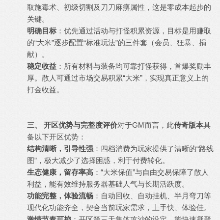
取施毒术、初级切割及刀刀麻痹属性，这是零成本起步的
关键。
明确目标
：优先通过活动与打怪积累资源，目标是用赚取
的“大米”逐步配置“标准玩法”的三件套（会员、狂暴、捐
献）。
稳定收益
：所有材料与装备均可靠打怪获得，首爆奖励丰
厚。散人可通过市场交易积累“大米”，实现真正意义上的
打金收益。
三、 开区优势与完整度评价
对于GM而言，此
传奇版本
具
备以下开区优势：
结构清晰，引导性强
：四档消费为玩家提供了清晰的“路线
图”，极大减少了选择困惑，利于付费转化。
生态健康，留存率高
：“大米保值”与自由交易保障了散人
利益，能有效维持服务器基础人气与长期活跃度。
功能完整，体验流畅
：自动回收、自动挂机、半月弯刀等
现代化功能齐全，契合当前玩家需求，上手快、体验佳。
激情节奏可控
：开区第三天集体攻沙的设定，能快速凝聚