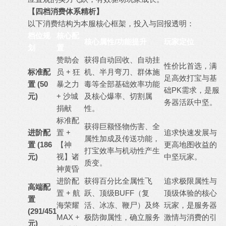
【四档消费体系精析】
以下消费结构为本服核心框架，投入与回报透明：
档位规
核心配
核心属性/功能提升
玩家定位
划
置
赞助会
获得自动回收、自动挂
性价比首选，满
标准配
员 + 狂
机、半月弯刀、群体施
足高效打宝与基
置 (50
暴之力
毒等全部基础效率功能
础PK需求，是服
元)
+ 沙城
及核心爆率、切割属
务器活跃中坚。
捐献
性。
标准配
获得巨额怪物伤害、全
进阶配
置 +
追求快速发展与
属性加成及传送功能，
置 (186
【神
更高地图收益的
打宝效率与机动性产生
元)
视】诸
中坚玩家。
质变。
神黄昏
进阶配
获得百分比全属性飞
追求极限属性与
高端配
置 + 航
跃、顶级BUFF（复
顶级体验的核心
置
海荣耀
活、冰冻、鞭尸）及终
玩家，是服务器
(291/451
MAX +
极防御属性，确立服务
激情与消费的引
元)