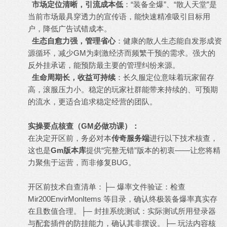
市场定位清晰，引流成本低
：“装备全爆”、“散人天堂”是
当前市场最具穿透力的宣传语，能快速精准吸引目标用
户，降低广告试错成本。
生态自愈力强，管理省心
：健康的散人生态能自发形成资
源循环，减少GM为刺激经济而频繁干预的需求。强大的
反外挂承诺，能预防最主要的管理纠纷来源。
生命周期长，收益可持续
：长久服定位意味着玩家留存
高，滚服压力小。稳定的玩家社群能带来持续的、可预期
的流水，更适合追求稳定经营的团队。
实操要点核查（GM必做功课）：
在决定开区前，务必对本
传奇服务端
进行以下技术核查，
这也是
Gm版本库
提供“完整无错”版本的初衷——让您将精
力聚焦于运营，而非修复BUG。
开区前技术自查清单：├─ 爆率文件验证：检查
Mir200EnvirMonItems 等目录，确认终极装备爆率真实存
在且数值合理。├─ 封挂系统测试：实际测试所用登录器
与配套插件的防挂能力，确认其非摆设。├─ 玩法内容核