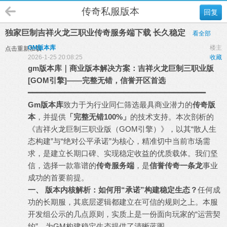
传奇私服版本
回复
独家巨制吉祥火龙三职业传奇服务端下载 长久稳定
看全部
GM版本库
楼主
点击重新加载
2026-1-25 20:08:25
收藏
gm
版本库
｜商业版本解决方案：吉祥火龙巨制三职业版
[GOM引擎]——完整无错，信誉开区首选
━━━━━━━━━━━━━━━━━━━━━━━━━━━━━━━━━━━━━━━
Gm版本库
致力于为行业同仁筛选最具商业潜力的
传奇版
本
，并提供
「完整无错100%」
的技术支持。本次剖析的
《吉祥火龙巨制三职业版（GOM引擎）》，以其“散人生
态构建”与“绝对公平承诺”为核心，精准切中当前市场需
求，是建立长期口碑、实现稳定收益的优质载体。我们坚
信，选择一款靠谱的
传奇服务端
，是
信誉
传奇一条龙
事业
成功的首要前提。
一、 版本内核解析：如何用“承诺”构建稳定生态？
任何成
功的长期服，其底层逻辑都建立在可信的规则之上。本服
开发组公示的几点原则，实质上是一份面向玩家的“运营契
约”，为GM构建稳定生态提供了清晰蓝图。