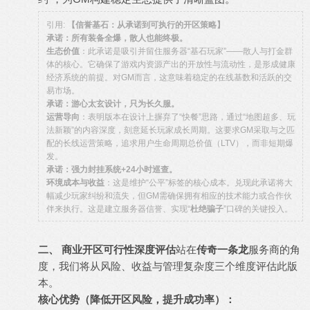
引用:
【信誉基石：从承诺到可执行的开区策略】
承诺：所有装备全爆，散人也能终极。
生态价值
：此承诺是吸引并留住服务器“基石玩家”——散人与打金群
体的核心。它确保了游戏内资源产出的开放性与流动性，是形成健康
经济系统的前提。对GM而言，这意味着稳定的在线基数和活跃的交
易市场。
承诺：游心太玄设计，只为长久服。
运营导向
：表明版本在设计上摒弃了“快餐”思路，通过“地图超多、玩
法新颖”的内容深度，刻意延长玩家成长周期。这要求GM采取与之匹
配的长线运营策略，追求用户生命周期总价值（LTV），而非短期爆
发。
承诺：强力封挂系统+24小时巡查。
环境成本与收益
：这是维护“公平”标签的核心成本。兑现此承诺将大
幅减少玩家纠纷和流失，但GM需确保拥有相应的技术能力或合作伙
伴来执行。这是建立服务器信誉、实现“
杜绝骗子
”口碑的关键投入。
二、 商业开区可行性深度评估
站在
传奇一条龙
服务商的角
度，我们将从风险、收益与管理复杂度三个维度评估此版
本。
核心优势（降低开区风险，提升成功率）：