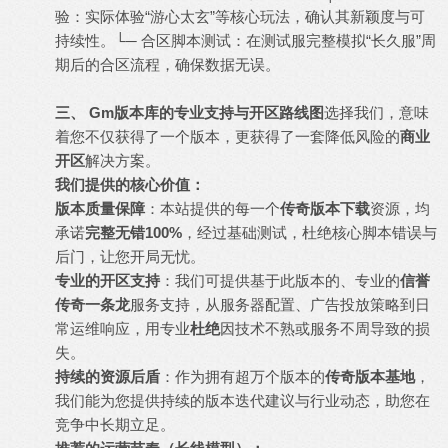
验：实际体验“游心太玄”等核心玩法，确认其新颖度与可
持续性。└─ 合区脚本测试：在测试服完整模拟“长久服”周
期后的合区流程，确保数据无误。
三、 Gm版本库的专业支持与开区路线图
选择我们，意味
着您不仅获得了一个版本，更获得了一套降低风险的
商业
开区
解决方案。
我们提供的核心价值：
版本质量保障
：本站提供的每一个
传奇版本下载
资源，均
承诺
完整无错100%
，经过基础测试，杜绝核心脚本错误与
后门，让您开局无忧。
专业的开区支持
：我们可提供基于此版本的、专业的
信誉
传奇一条龙
服务支持，从服务器配置、广告投放策略到日
常运维响应，用专业
杜绝
因技术不熟或服务不周导致的损
失。
持续的资源后盾
：作为拥有超万个版本的
传奇版本基地
，
我们能为您提供持续的版本迭代建议与行业动态，助您在
竞争中长期立足。