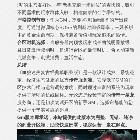
满”的生态友好性，与“老板充值一步到位”的爽快感，吸引
不同需求的玩家群体入驻，构建健康的金字塔结构。
严格控制节奏
：作为GM，需要监控顶级装备的产出速
度。可通过微调核心BOSS的刷新时间或爆率，来延长版
本的黄金生命周期，保持装备价值和玩家追求的热情。
合区时机选择
：当服务器内顶级玩家成长曲线明显放缓，
且日常激情减弱时，是进行合区的最佳时机。合区能重新
点燃竞争，刺激消费，盘活生态。
总结
《血狼迷失复古经典单职业版》是一款设计成熟、系统稳
定、经济生态健康的优秀
传奇服务端
。它降低了GM的开
区技术门槛与运营调控难度，同时通过丰富的系统为玩家
提供了清晰的长线目标。无论您是经验丰富的
传奇一条龙
服务商，还是初次尝试开区的新手GM，选择它都能为您
提供一个坚实可靠的起点。
Gm版本库承诺，本站提供的此版本为完整、无错、纯净
的商业开区端，助您快速部署，稳定运营，赢在起点。