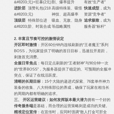
&#8203;
元)+狂暴(2元)
割、爆率提升
有效“生产者”
进阶层
顶赞礼包(218
高级特殊装、吸怪
快速成型
，成为
&#8203;
元)
神技、超高爆率
资源“竞争者”
顶级层
特殊部位进
吸血、无敌、隐身
追求极致
，成为
&#8203;
阶、时装合成
等战略属性
服务器“标杆”
2. 丰富且节奏可控的激情设定
开区即时激情
：开区60分钟内连续刷新的“王者魔王”系列
BOSS，为玩家提供了明确的首日目标，迅速拉开差距，
刺激首充消费。
全服日常焦点
：每日定点刷新的“王者财神”与90分钟一次
的“世界BOSS”，为服务器提供了稳定的、可预期的全服冲
突点，保证了在线活跃度。
清晰的长期目标
：15个大陆的递进式探索、76套单件神力
装备的收集、八大特殊部位的养成，确保了玩家在相当长
的周期内都有明确的追求。
三、 开区运营建议：如何发挥版本最大潜力
拥有一个好的
传奇服务端
是基础，而合理的运营策略则是成功的关键。
精准定位宣传
：在宣传时，应同时强调“散人打金可肝全