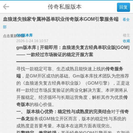
传奇私服版本
回复
血狼迷失独家专属神器单职业传奇版本GOM引擎服务端
看全
部
GM版本库
楼主
点击重新加载
2026-1-24 16:10:57
收藏
gm
版本库
| 开箱即用：血狼迷失复古经典单职业版[GOM]
—— 一款经过市场验证的稳定开服方案
━━━━━━━━━━━━━━━━━━━━━━━━━━━━━━━━━━━━━━━
寻找一款稳定可靠、生态成熟且能快速上线的
传奇服务
端
，是GM开区成功的基础。Gm版本库技术团队为您推荐
的《血狼迷失复古经典单职业版》（GOM引擎），正是这
样一款经过市场反复验证的商业化解决方案。本评测将从
开服稳定、经济循环与长期运营角度，解析其作为优质
传
奇版本
的核心价值。
一、 版本核心优势：稳定性与成熟度的完美结合
对于
传奇
一条龙
服务或GM独立开区而言，版本的稳定性与系统的
成熟度是首要考量。本版本在这两方面表现突出。
引擎稳定，兼容性强
：基于经典的GOM引擎开发，在架设