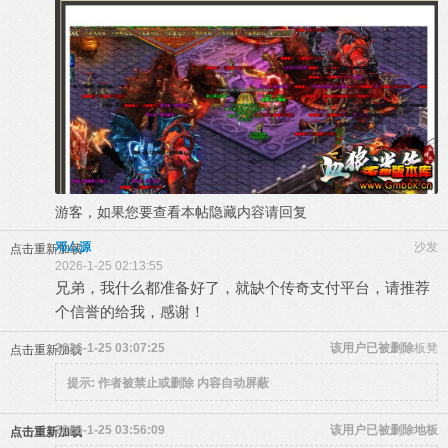
游客，如果您要查看本帖隐藏内容请
回复
邓厶源
沙发
点击重新加载
2026-1-25 02:13:55
兄弟，我什么都准备好了，就缺个传奇支付平台，请推荐
个信誉的给我，感谢！
2026-1-25 03:07:25
该用户已被删除
板凳
点击重新加载
提示:
作者被禁止或删除 内容自动屏蔽
2026-1-25 03:56:09
该用户已被删除
地板
点击重新加载