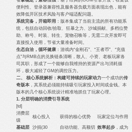
便利性、登录器兼容性及服务器负载方面表现出色，能有
效降低开区技术风险与客户端适配问题。
系统完备，开箱即用
：版本集成了当前主流的所有功能系
统，包括自动回收/拾取、狂暴之力、沙城捐献、多档位赞
助、称号、时装、转生、宠物召唤等，无需二次开发即可
直接投入使用，节省大量准备时间。
生态自洽，循环健康
：游戏内“金刚石”、“王者币”、“充值
点”与RMB点的兑换链条清晰，散人、小资、老板玩家各
司其职，形成了一个能够自我维持的资源产出与消耗循
环，极大减轻了GM的调控压力。
二、 核心系统解析：构建可持续的玩家动力
一个成功的
传
奇版本
，其系统必须能持续吸引玩家投入时间或金钱。本
版本的几个核心系统设计精准地抓住了玩家心理。
1. 分层明确的消费引导系统
[td]
消费层
核心投入
获得的核心优势
玩家定位与作用
级
基础层
沙捐(30
自动功能、高额切
效率起步
，成为