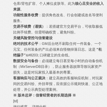
仓库/背包扩容、个人摊位皮肤等。此为
核心且安全的收入
来源
。
功能性服务收费
：提供角色改名、行会创建或改名等便利
服务。
交易手续费（谨慎）
：若搭建官方交易平台，可收取极低
比例手续费。但需明确权责，避免纠纷。
关键风险管控与信誉建设
绝对的技术公平
：GM后台绝不刷取任何一件装备、一个
元宝。任何装备的产出必须来自怪物掉落日志。这是
“杜
绝骗子”
&#8203; 口碑建立的生命线。
数据安全与备份
：必须建立每日甚至每小时的自动备份机
制（MirServerDB目录），防止服务器故障导致玩家资产
损失，这是对玩家投入最基本的尊重。
客服响应与公正裁决
：建立高效的客服响应机制，对玩家
间的交易纠纷、外挂举报，应依据公示规则快速、公正地
处理，并公示典型处理案例。
※ 版本总评：信誉经营者的长期选择 ※
[td]
评估维度
详细分析