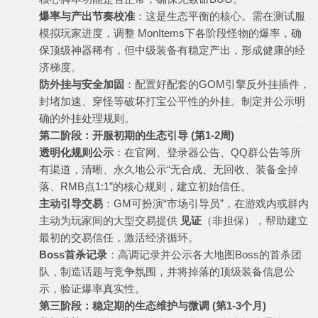
爆率与产出节奏校准
：这是生态平衡的核心。需在测试服
模拟玩家进度，调整 MonItems下各阶段怪物的爆率，确
保顶级神器稀有，但中级装备有稳定产出，形成健康的经
济梯度。
防外挂与安全加固
：配置好配套的GOM引擎反外挂插件，
封堵加速、穿怪等破坏打宝公平性的外挂。制定并公示明
确的外挂处理规则。
第二阶段：开服初期的生态引导 (第1-2周)
透明化规则公示
：在官网、登录器公告、QQ群公告等所
有渠道，清晰、永久地公示“无合成、无回收、装备全掉
落、RMB点1:1”的核心规则，建立初始信任。
主动引导交易
：GM可扮演“市场引导员”，在游戏内或群内
主动为玩家间的大型交易提供
见证
（非担保），帮助建立
最初的交易信任，激活经济循环。
Boss首杀记录
：高调记录并公示各大地图Boss的首杀团
队，制造话题与竞争氛围，并将掉落的顶级装备信息公
示，验证爆率真实性。
第三阶段：稳定期的生态维护与微调 (第1-3个月)