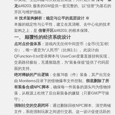
龙
&#8203; 服务的GM提供一套完整的、以“信誉”为基石的
开区与维护指南。
※ 技术架构解析：稳定与公平的底层设计 ※
本服的稳定性与公平性，建立在其清晰、去中心化的技术
架构之上，是
信誉开区
&#8203; 的根本保障。
一、 颠覆性的经济系统设计
点对点价值体系
：游戏内无任何中间货币（金币/元宝/积
分），唯一通货为“人民币”（比例1:1）。此设计由
QFunction-0.txt登录脚本与 UserCoin变量直接挂钩实现，
交易路径极短，无通胀隐患，为“装备保值”提供了代码层
面的支持。
绝对稀缺的产出逻辑
：全服76套（件）装备，其产出完全
由 MonItems目录下的怪物爆率文件控制。
彻底删除了所
有装备合成NPC脚本
，确保每一件装备的源头均为怪物掉
落，从根源上杜绝了后台刷装备的嫌疑（只要GM严守操
守）。
强制社交的交易闭环
：通过删除回收NPC脚本、清空商铺
文件，系统强制玩家之间进行交易。这一设计促使活跃的