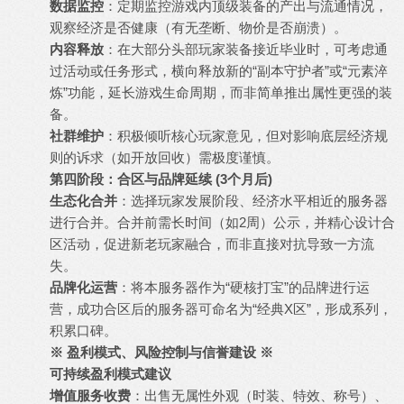
数据监控
：定期监控游戏内顶级装备的产出与流通情况，
观察经济是否健康（有无垄断、物价是否崩溃）。
内容释放
：在大部分头部玩家装备接近毕业时，可考虑通
过活动或任务形式，横向释放新的“副本守护者”或“元素淬
炼”功能，延长游戏生命周期，而非简单推出属性更强的装
备。
社群维护
：积极倾听核心玩家意见，但对影响底层经济规
则的诉求（如开放回收）需极度谨慎。
第四阶段：合区与品牌延续 (3个月后)
生态化合并
：选择玩家发展阶段、经济水平相近的服务器
进行合并。合并前需长时间（如2周）公示，并精心设计合
区活动，促进新老玩家融合，而非直接对抗导致一方流
失。
品牌化运营
：将本服务器作为“硬核打宝”的品牌进行运
营，成功合区后的服务器可命名为“经典X区”，形成系列，
积累口碑。
※ 盈利模式、风险控制与信誉建设 ※
可持续盈利模式建议
增值服务收费
：出售无属性外观（时装、特效、称号）、