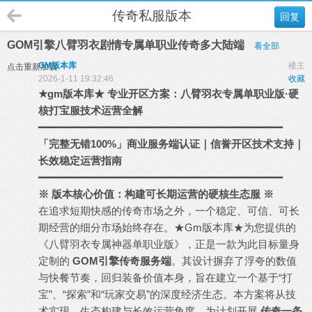
传奇私服版本
回复
GOM引擎八臂羽衣剧情专属单职业传奇多大陆端
看全部
GM版本库
楼主
点击重新加载
2026-1-11 19:32:46
收藏
★
gm
版本库
★ 专业开区方案：八臂羽衣专属单职业版·硬
核打宝服技术运营全解
━━━━━━━━━━━━━━━━━━━━━━━━━━━━━━━━━━━━━━━
「完整无错100%」商业服务端认证｜信誉开区技术支持｜
长效稳定运营指南
━━━━━━━━━━━━━━━━━━━━━━━━━━━━━━━━━━━━━━━
※ 版本核心价值：构建可长期运营的硬核生态服 ※
在追求短期快感的传奇市场之外，一个稳定、可信、可长
期经营的细分市场始终存在。★Gm版本库★为您提供的
《八臂羽衣专属神器单职业版》，正是一款为此目标量身
定制的
GOM引擎
传奇服务端
。其设计摒弃了浮夸的数值
与快餐节奏，回归装备价值本身，旨在建立一个基于“打
宝”、“探索”和“玩家交易”的深度经济生态。本方案将从技
术实现、生态构建与长效运营角度，为计划开展
传奇一条