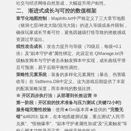
社交与经济网络自然形成，大幅提升用户粘性。
二、 渐进式成长与可控的数值框架
章节化地图控制
：MapInfo.txt中严格定义了三大章节地图
（猪洞七层/神龙大陆/混沌大陆）的进入等级或条件限制，
确保玩家成长节奏可控，避免因越级打怪导致的挫败感或
资源过早溢出。
线性攻击成长
：攻击力提升与等级（70级后，每级+0.1
倍）及“副本守护者”属性绑定。此设定在 QManage.txt升
级触发脚本与守护者击杀触发脚本中实现，成长曲线平滑
且可预测，易于后期平衡性调控。
策略性元素系统
：装备的多样化元素属性（暴击、伤害吸
收等）在 StdItems.DB中定义。这为游戏后期提供了丰富
的配装策略深度，而非单纯的数值比拼。
※ 开区四步执行法：从部署到长效运营 ※
第一阶段：开区前的技术准备与压力测试 (关键72小时)
服务端完整性校验
：使用★Gm版本库★提供的
“完整无
错”
&#8203; 版本，在本地搭建测试服，重点测试“人民币
兑换”、“怪物爆率”、“副本守护者属性加成”及“元素触发”等
核心脚本功能是否正常，确保无致命BUG。