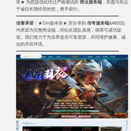
库★ 为您提供此经过严格测试的
商业服务端
，并愿与有志
于诚信长期经营的您，携手前行。
━━━━━━━━━━━━━━━━━━━━━━━━━━━━━━━━━━━━━━━
信誉承诺
：★Gm版本库★ 所分享的
传奇服务端
&#8203;
均承诺为完整商业端，经站长团队亲测，保障可成功架
设。我们致力于为业界提供可靠资源，共同维护健康、诚
信的开区环境。
━━━━━━━━━━━━━━━━━━━━━━━━━━━━━━━━━━━━━━━