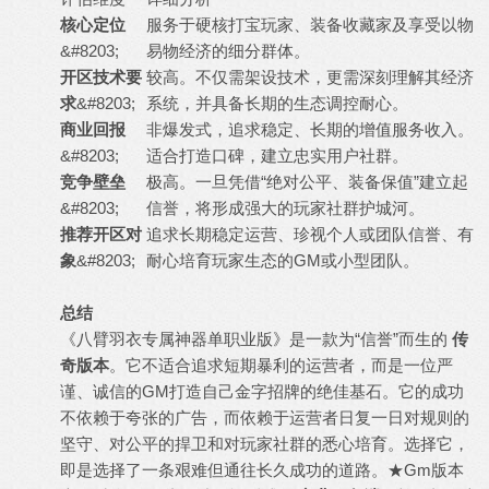
核心定位
服务于硬核打宝玩家、装备收藏家及享受以物
&#8203;
易物经济的细分群体。
开区技术要
较高。不仅需架设技术，更需深刻理解其经济
求
&#8203;
系统，并具备长期的生态调控耐心。
商业回报
非爆发式，追求稳定、长期的增值服务收入。
&#8203;
适合打造口碑，建立忠实用户社群。
竞争壁垒
极高。一旦凭借“绝对公平、装备保值”建立起
&#8203;
信誉，将形成强大的玩家社群护城河。
推荐开区对
追求长期稳定运营、珍视个人或团队信誉、有
象
&#8203;
耐心培育玩家生态的GM或小型团队。
总结
《八臂羽衣专属神器单职业版》是一款为“信誉”而生的
传
奇版本
。它不适合追求短期暴利的运营者，而是一位严
谨、诚信的GM打造自己金字招牌的绝佳基石。它的成功
不依赖于夸张的广告，而依赖于运营者日复一日对规则的
坚守、对公平的捍卫和对玩家社群的悉心培育。选择它，
即是选择了一条艰难但通往长久成功的道路。★Gm版本