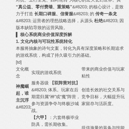
“真公益、零付费墙、重策略”
&#8203; 的核心设计，是致
力于打造
长期口碑服、信誉服
&#8203; 的
传奇一条龙
&#8203; 运营者的理想战略选择，从源头
杜绝
&#8203; 因
版本缺陷导致的运营风险。
▌ 核心系统商业价值深度拆解
1. 文化内核与可玩性系统转化
本服将抽象的诗句文案，转化为具有深度策略和长期追求
的游戏系统，构成了持久吸引力的基础。
[td]
文化概
带来的商业价值与玩家
实现的游戏系统
念
粘性
服务器级
【双阵营对抗】
神魔崛
&#8203; 体系。玩家在后
创造长效的社交关系与
起，谁
期需归属“神”或“魔”阵营，
竞争目标，大幅提升玩
主沉浮
参与资源争夺与终极沙城
家留存与活跃度。
&#8203;
战。
【六甲】
：六套终极毕业
防具，需长期收集。
提供海量的装备与技能