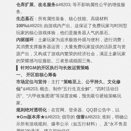
仓库扩展、改名服务
&#8203; 等不影响属性公平的增值服
务。
生态基石
：所有属性装备、核心技能、高级材料
100%
&#8203; 由游戏内产出。这保证了免费玩家与时间型
玩家的核心游戏体验，他们是服务器人气的基石。
内驱循环
：土豪玩家为追求极致外观与便利，进行消费；
其消费支撑服务器运营；大量免费玩家提供的活跃度与资
源产出，又构成了游戏内繁荣的经济社会，满足土豪玩家
的荣耀感与征服欲。三者形成稳固三角。
▌ 针对GM的开区执行与长效运营策略
一、 开区前核心筹备
市场定位与宣传
：主打
“策略至上、公平持久、文化修
仙”
&#8203; 概念。制作“五行生克全解”、“四时活动日
历”、“六甲收集图谱”等深度攻略，预先吸引硬核策略玩
家。
规则绝对透明化
：在官网、登录器、QQ群公告中，以
★Gm版本库★
&#8203; 倡导的
信誉
&#8203; 准则，明确公
示所有游戏规则、爆率公示（如五行材料）、及“永不售卖
属性”的承诺，建立初始信任。