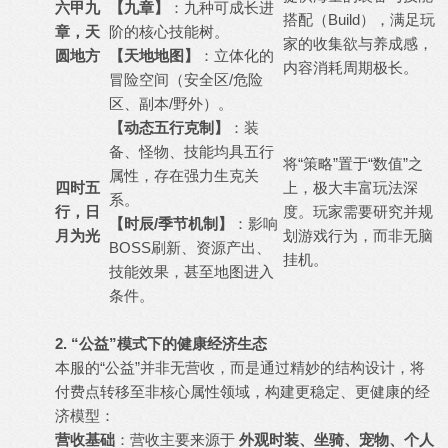
六甲九
【九章】
：九种可成长进
搭配（Build），满足玩
章，天
阶的核心技能树。
家的收集欲与养成感，
圆地方
【天地地图】
：立体化的
内容消耗周期极长。
冒险空间（安全区/危险
区、副本/野外）。
【动态五行克制】
：装
备、怪物、技能均具五行
将“策略”置于“数值”之
属性，存在强力生克关
四时五
上，极大丰富玩法深
系。
行，日
度。玩家需要研究并规
【时辰/季节机制】
：影响
月为光
划游戏行为，而非无脑
BOSS刷新、资源产出、
挂机。
技能效果，甚至地图进入
条件。
2. “公益”模式下的健康经济生态
本服的“公益”并非无营收，而是通过精妙的结构设计，将
付费点转移至非核心属性领域，构建更稳定、更健康的经
济模型：
营收基础
：营收主要来源于
外观时装、坐骑、宠物、个人