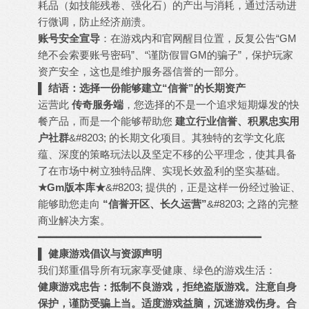
耗品（如技能残卷、强化石）的产出与消耗，通过活动进
行微调，防止经济崩溃。
账号安全宣导
：在游戏内和官网醒目位置，反复公告“GM
绝不会索要账号密码”、“谨防假冒GM的骗子”，保护玩家
资产安全，这也是维护服务器信誉的一部分。
▌ 结语：选择一份能够建立“信誉”的长期资产
运营此
传奇服务端
，您选择的不是一个追求短期爆发的快
餐产品，而是一个能够帮助您
建立行业信誉、积累忠实用
户社群
&#8203; 的长期文化项目。其独特的玄学文化底
蕴、深度的策略玩法以及坚定不移的公平理念，使其具备
了在市场中树立独特品牌、实现长效盈利的坚实基础。
★Gm版本库★
&#8203; 提供的，正是这样一份经过验证、
能够助您走向
“信誉开区、长久运营”
&#8203; 之路的完整
商业解决方案。
━━━━━━━━━━━━━━━━━━━━━━━━━━━━━━━━━━━━
▌ 健康游戏倡议与资源声明
我们郑重倡导所有玩家享受健康、绿色的游戏生活：
健康游戏忠告：抵制不良游戏，拒绝盗版游戏。注意自身
保护，谨防受骗上当。适度游戏益脑，沉迷游戏伤身。合