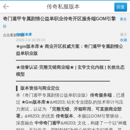
传奇私服版本
回复
奇门遁甲专属剧情公益单职业传奇开区服务端GOM引擎
看全
部
GM版本库
楼主
点击重新加载
2026-1-8 18:39:16
收藏
★
gm
版本库
★ 商业开区权威方案：奇门遁甲专属剧情公
益单职业版
━━━━━━━━━━━━━━━━━━━━━━━━━━━━━━━━━━━━
★信誉认证·完整无错商业端★ | 玄学文化内核 | 长效生态
模型
━━━━━━━━━━━━━━━━━━━━━━━━━━━━━━━━━━━━
▌ 版本资信与商业定位
本《奇门遁甲专属剧情公益单职业版》
传奇服务端
，已通
过
★Gm版本库★
&#8203; 站长专业团队的技术审计与压
力测试，认证为
「完整无错、开箱即用、可直接商业部
署」
&#8203; 的优质
传奇版本
。本服以GOM引擎驱动，
深度融合
中华奇门遁甲
&#8203; 文化，构建了一个以“神魔
对抗、五行生克、四时轮转”为核心的宏大玄幻世界。其