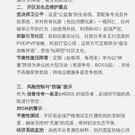
二、 开区后生态维护重点
坚决捍卫公平
：这是“公益服”的生命线。需配备专业反外
挂系统，并对所有玩家（包括消费玩家）一视同仁，任何
破坏公平的行为（如使用外挂、利用BUG）必须严惩。
积极引导社区
：鼓励玩家在论坛、社群分享各五行流派的
PVE/PVP攻略、时辰打宝心得，运营方可定期举办“最佳
攻略评选”，营造“钻研型”社区文化。
节奏性激活阵营
：定期（如每周、每周末）举办以“神
魔”阵营为单位的大型活动（资源争夺、BOSS战），并给
予高额荣誉奖励，持续点燃服务器竞争热情。
三、 风险控制与“防骗”提示
作为
信誉传奇一条龙
&#8203; 的倡导者，必须对可能的风
险进行管控：
对GM的警示
：
平衡性测试
：开区前必须严格测试五行属性间的克制强
度，确保无绝对“无敌”的流派，维持职业生态平衡。
经济系统监控
：虽然不出售属性材料，但仍需监控核心消