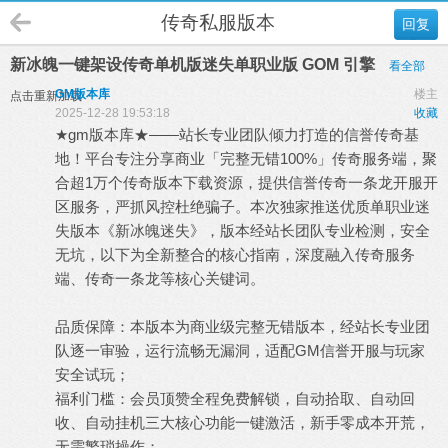
传奇私服版本
回复
新冰魄一键架设传奇单机版迷失单职业版 GOM 引擎
看全部
GM版本库
楼主
点击重新加载
2025-12-28 19:53:18
收藏
★
gm
版本库
★——站长专业团队倾力打造的信誉传奇基
地！平台专注分享商业「完整无错100%」
传奇服务端
，聚
合超1万个
传奇版本
下载资源，提供信誉
传奇一条龙
开服开
区服务，严抓风控杜绝骗子。本次独家推送优质单职业迷
失版本《新冰魄迷失》，版本经站长团队专业检测，安全
无坑，以下为全新整合的核心指南，深度融入传奇服务
端、传奇一条龙等核心关键词。
品质保障：本版本为商业级完整无错版本，经站长专业团
队逐一审验，运行流畅无漏洞，适配GM信誉开服与玩家
安全试玩；
福利门槛：会员顶赞全程免费解锁，自动拾取、自动回
收、自动挂机三大核心功能一键激活，新手零成本开荒，
无需繁琐操作；