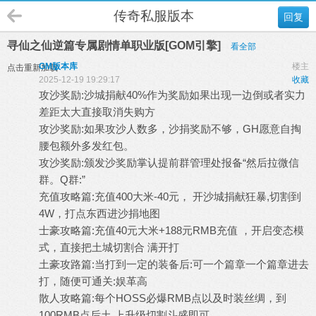
传奇私服版本
回复
寻仙之仙逆篇专属剧情单职业版[GOM引擎]
看全部
GM版本库
楼主
点击重新加载
2025-12-19 19:29:17
收藏
攻沙奖励:沙城捐献40%作为奖励如果出现一边倒或者实力
差距太大直接取消失购方
攻沙奖励:如果攻沙人数多，沙捐奖励不够，GH愿意自掏
腰包额外多发红包。
攻沙奖励:颁发沙奖励掌认提前群管理处报备“然后拉微信
群。Q群:”
充值攻略篇:充值400大米-40元， 开沙城捐献狂暴,切割到
4W，打点东西进沙捐地图
士豪攻略篇:充值40元大米+188元RMB充值 ，开启变态模
式，直接把土城切割合 满开打
土豪攻路篇:当打到一定的装备后:可一个篇章一个篇章进去
打，随便可通关:娱革高
散人攻略篇:每个HOSS必爆RMB点以及时装丝绸，到
100RMB点后土 上升级切割斗盛即可