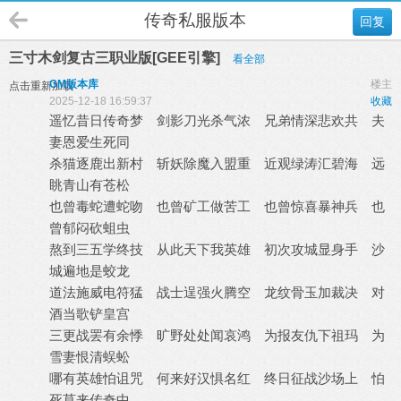
传奇私服版本
回复
三寸木剑复古三职业版[GEE引擎]
看全部
GM版本库
楼主
点击重新加载
2025-12-18 16:59:37
收藏
遥忆昔日传奇梦 剑影刀光杀气浓 兄弟情深悲欢共 夫
妻恩爱生死同
杀猫逐鹿出新村 斩妖除魔入盟重 近观绿涛汇碧海 远
眺青山有苍松
也曾毒蛇遭蛇吻 也曾矿工做苦工 也曾惊喜暴神兵 也
曾郁闷砍蛆虫
熬到三五学终技 从此天下我英雄 初次攻城显身手 沙
城遍地是蛟龙
道法施威电符猛 战士逞强火腾空 龙纹骨玉加裁决 对
酒当歌铲皇宫
三更战罢有余悸 旷野处处闻哀鸿 为报友仇下祖玛 为
雪妻恨清蜈蚣
哪有英雄怕诅咒 何来好汉惧名红 终日征战沙场上 怕
死莫来传奇中