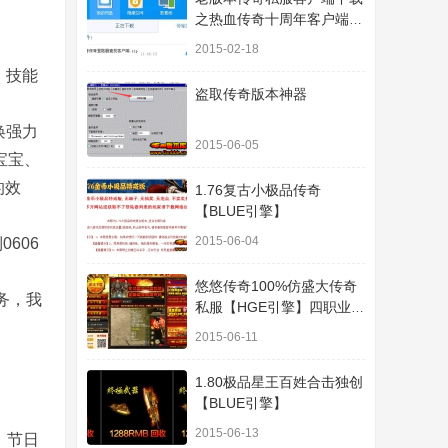
之热血传奇十周年客户端下
载
2015-02-18
，技能
盗取传奇版本神器
唤强力
2015-06-05
宝宝、
的效
1.76复古小极品传奇
【BLUE引擎】
2015-06-04
606
悠悠传奇100%仿盛大传奇
务，我
私服【HGE引擎】四职业疯
狂刺客传奇版本
2015-06-11
1.80极品星王百姓合击独创
【BLUE引擎】
2015-06-13
，节日