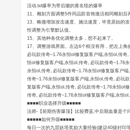
活动.txt爆率为带后缀的黄名怪的爆率
11、雕刻方面调整5件同品阶首饰激活相同雕刻后
13、略微增加攻击速度、施法速度，毕竟原始的
性调整为引擎默认值。
,
15、其他种各优化调整太多，想不起来了。
17、调整游戏界面。左边6个框没有用，把左上角
必玩款传奇~1.76永恒ol修复版客户端,永恒ol,传奇,
恒ol修复版客户端,永恒ol,传奇, 必玩款传奇~1.76
永恒ol,传奇, 必玩款传奇~1.76永恒ol修复版客户端,
传奇~1.76永恒ol修复版客户端,永恒ol,传奇, 必玩款
复版客户端,永恒ol,传奇, 必玩款传奇~1.76永恒ol
传
传奇, 必玩款传奇~1.76永恒ol修复版客户端,永恒ol,
■■■■职业选择升级■■■■■
法师-【前期伤害爆顶】比较费蓝,中后期血量是个
■■■■■如何升级■■■■■
每日一次的九层妖塔奖励大量经验(建议40级封印