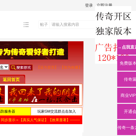
登录
立即注册
帖子
搜
→点我直
索
免费版
传奇
商业VI
开通
传奇一条