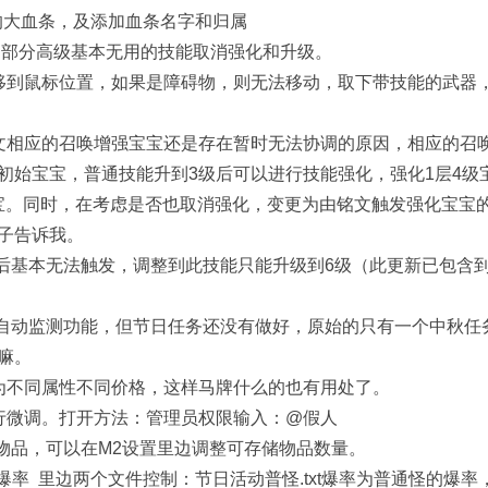
的大血条，及添加血条名字和归属
。部分高级基本无用的技能取消强化和升级。
移到鼠标位置，如果是障碍物，则无法移动，取下带技能的武器
文相应的召唤增强宝宝还是存在暂时无法协调的原因，相应的召
初始宝宝，普通技能升到3级后可以进行技能强化，强化1层4级
力宝宝。同时，在考虑是否也取消强化，变更为由铭文触发强化宝宝
子告诉我。
后基本无法触发，调整到此技能只能升级到6级（此更新已包含到0
日自动监测功能，但节日任务还没有做好，原始的只有一个中秋任
嘛。
为不同属性不同价格，这样马牌什么的也有用处了。
行微调。打开方法：管理员权限输入：@假人
个物品，可以在M2设置里边调整可存储物品数量。
iary爆率 里边两个文件控制：节日活动普怪.txt爆率为普通怪的爆率