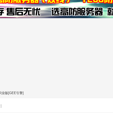
业版[GEE引擎]
]