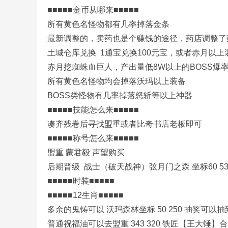
■■■■■金币从哪来■■■■■
所有黄色名怪物都有几率掉落金条
奇
最新调整的，卖药也是个赚钱的途径，药店调整了
土城仓库兑换 1通宝兑换100元宝，或者赤月以上
赤月挖蜘蛛血巨人，产出量低8W以上的BOSS爆
所有黄色名怪物均会掉落沃玛以上装备
BOSS类怪物有几率掉落怒斩等以上神器
■■■■■技能怎么来■■■■■
凑齐残卷后寻找盟重或者比奇书店老板即可
一
■■■■■称号怎么来■■■■■
盟重 蒙君毅 声望购买
后期晋级 战士（破天战神）弦月门之森 坐标60 53
■■■■■时装■■■■■
■■■■■12生肖■■■■■
多余的鬼铸可以 沃玛森林坐标 50 250 抽奖可以抽
普通祝福油可以去盟重 343 320 铁匠【王大锤】合