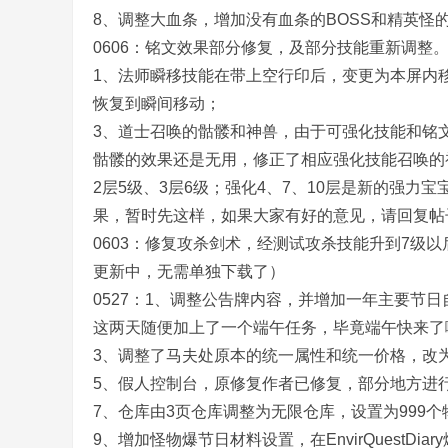
8、调整大血条，增加没有血条的BOSS和精英怪
0606：铭文效果部分修复，及部分技能重新调整
1、法师瞬移技能在带上空行印后，变更为本屏内
恢复到瞬间移动；
3、道士召唤的骷髅和神兽，由于可强化技能和铭
务
骷髅的效果还是无用，修正了相应强化技能召唤的
2层5级、3层6级；强化4、7、10层是新的强
果，暂时先这样，如果大家有好的意见，请回复帖
0603：修复攻杀剑术，经测试攻杀技能升到7级以
更新中，无需单独下载了）
0527：1、调整公告牌内容，并增加一年主要节
这两天随便加上了一个端午任务，毕竟端午快来了
3、调整了马夫处原本的统一属性和统一价格，改
端
5、假人控制台，原修复作者已修复，部分地方进
7、仓库由3页仓库调整为无限仓库，设置为999
9、增加怪物爆节日材料设置，在EnvirQuestD