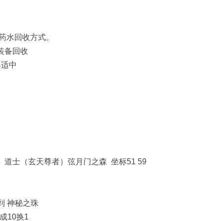
药水回收方式。
装备回收
率适中
 道士（玄天尊者）弦月门之森 坐标51 59
到 神秘之珠
成10换1