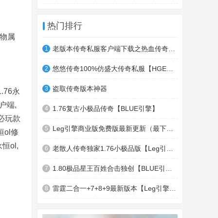
热门排行
物属
老版本传奇私服客户端下载之热血传奇十周年客户端下载
1
悠悠传奇100%仿盛大传奇私服【HGE引擎】四职业疯狂刺客传奇版本
2
盗取传奇版本神器
3
.76永
户端,
1.76复古小极品传奇【BLUE引擎】
4
 必玩款
Leg引擎商业版免费版最新更新（最下面下载地址）GameOfMir引擎简称Leg引擎
5
恒ol修
恒ol,
老散人传奇独家1.76小极品版【Leg引擎】-东郊皇陵-盛大泄密地图
6
1.80极品星王百姓合击独创【BLUE引擎】
7
雷霆二合一+7+8+9最新版本【Leg引擎】-行会五龍副本-無雙聖殿-狂傲之城-神龍雪域
8