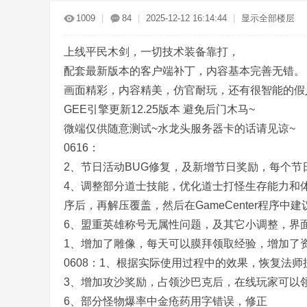
传
»
›
›
›
1009
|
84
|
2025-12-12 16:14:44
|
显示全部楼层
上线平民木剑，一切技术装备靠打，
配套最新版本的客户端补丁，内容基本完善无错。
画面精彩，内容精美，仿官耐玩，还有很智能的假
GEE引擎更新12.25版本 避免后门木马~
微端仅供随意测试~水龙头服务器卡的话请见谅~
奇
0616：
2、节日活动BUG修复，及新增节日奖励，每个节
4、调整部分道士技能，优化道士打怪生存能力和
序后，再解压覆盖，然后在GameCenter程序中建
6、盟重英雄称号无属性问题，及其它小调整，界
1、增加了雕像，每天可以膜拜领取经验，增加了资
0608：1、根据实际使用过程中的效果，恢复法
服
3、增加攻沙奖励，占领沙巴克后，在线玩家可以
6、部分怪物爆率中金疮药用字错误，修正