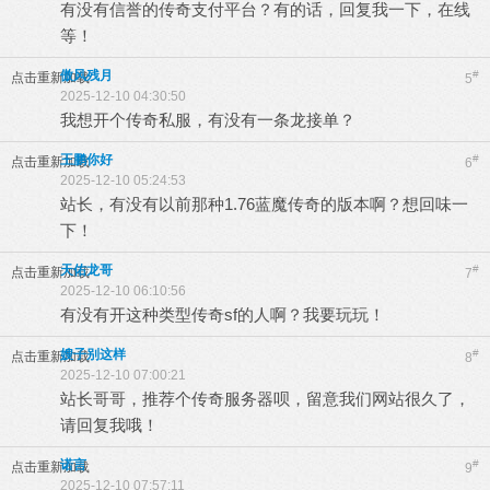
有没有信誉的传奇支付平台？有的话，回复我一下，在线
等！
傲风残月
#
点击重新加载
5
2025-12-10 04:30:50
我想开个传奇私服，有没有一条龙接单？
王鹏你好
#
点击重新加载
6
2025-12-10 05:24:53
站长，有没有以前那种1.76蓝魔传奇的版本啊？想回味一
下！
天佑龙哥
#
点击重新加载
7
2025-12-10 06:10:56
有没有开这种类型传奇sf的人啊？我要玩玩！
嫂子别这样
#
点击重新加载
8
2025-12-10 07:00:21
站长哥哥，推荐个传奇服务器呗，留意我们网站很久了，
请回复我哦！
诺言
#
点击重新加载
9
2025-12-10 07:57:11