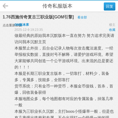
传奇私服版本
回复
1.76西施传奇复古三职业版[GOM引擎]
看全部
GM版本库
楼主
点击重新加载
2025-12-9 19:23:35
收藏
做最经典的原始我本沉默版本一直在努力 努力追求完美请
访问我本沉默主页
本服禁止外挂，后台会记录人物每次攻击魔法速度。一经
举报核实数据，直接封号不解释，请爱护游戏环境。希望
大家能够共同创造一个公平游戏环境。出来混的总是要还
的！！！
本服是长期三职业复古版本，一切靠打，材料少，装备
多，专属多，技能多，全部靠打
货币系统：只有金币一种货币，本服金币值钱，首杀，首
爆，回收装备获得
本服地图众多，每个地图都有对应的专属装备，掉落几率
一般
本服为三职业长久沉默，主打boos小怪爆率一般，但是也
有几率爆出终极和专属，不会出现打一个怪爆一地的现