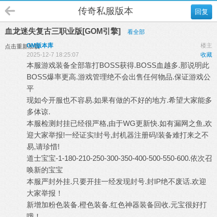
传奇私服版本
回复
血龙迷失复古三职业版[GOM引擎]
看全部
GM版本库
楼主
点击重新加载
2025-12-7 18:25:07
收藏
本服游戏装备全部靠打BOSS获得.BOSS血越多.那说明此
BOSS爆率更高.游戏管理绝不会出售任何物品.保证游戏公
平
现如今开服也不容易.如果有做的不好的地方.希望大家能多
多体谅.
本服检测封挂已经很严格,由于WG更新快.如有漏网之鱼,欢
迎大家举报!一经证实!封号,封机器注册码!装备难打来之不
易,请珍惜!
道士宝宝-1-180-210-250-300-350-400-500-550-600.依次召
唤新的宝宝
本服严封外挂.只要开挂一经发现封号.封IP绝不废话.欢迎
大家举报！
新增加粉色装备.橙色装备.红色神器装备回收.元宝很好打
哦！