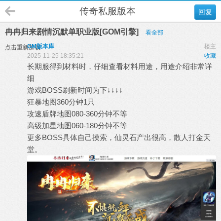
传奇私服版本
回复
冉冉归来剧情沉默单职业版[GOM引擎]
看全部
GM版本库
楼主
点击重新加载
2025-11-25 18:35:21
收藏
长期服得到材料时，仔细查看材料用途，用途介绍非常详
细
游戏BOSS刷新时间为下↓↓↓↓
狂暴地图360分钟1只
攻速盾牌地图080-360分钟不等
高级加星地图060-180分钟不等
更多BOSS具体自己摸索，仙灵石产出很高，散人打金天
堂。