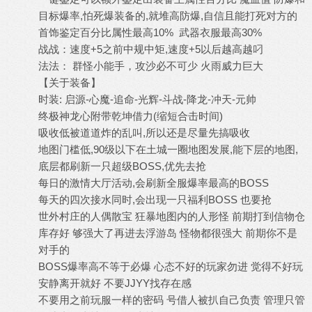
目标爆率,怕死爆装备的,就堆高防爆,自信且能打死对方的
首饰鉴定百分比属性最高10% 武器衣服最高30%
战战：速度+5之前中规中矩,速度+5以后越高越叼
法法： 群怪小能手，攻沙必不可少 火雨威力巨大
【关于装备】
时装: 启源-心魔-追命-光辉-斗战-降龙-冲天-元帅
终极神龙心附带乾坤借力(缩短合击时间)
吸收低被道道炸的乱叫,所以还是尽量先搞吸收
地图门槛低,90级以下在土城一圈地图发展,能下层的地图,
底层都刷新一只超级BOSS,优先去抢
每日的激情大厅活动,会刷新全服爆率最高的BOSS
每天的四次接水同时,会出现一只福利BOSS 也要抢
世外村庄的人偶散宝 狂暴地图内的人形怪 前期打到信物仓
库存好 够强大了再进去浮游岛 怪物都很强大 前期你不是
对手的
BOSS爆率高不等于必爆 心态不好的玩家勿进 觉得不好玩
安静离开就好 不要JJYY找存在感
不要用之前玩服一样的密码 号借人被扒自己负责 管理只管