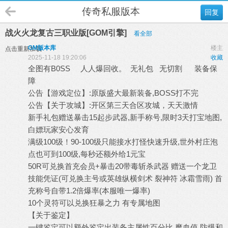
传奇私服版本
回复
战火火龙复古三职业版[GOM引擎]
看全部
GM版本库
楼主
点击重新加载
2025-11-18 19:20:06
收藏
全图有B0SS 人人爆回收。 无礼包 无切割 装备保
障
公告【游戏定位】:原版盛大最新装备,BOSS打不完
公告【关于攻城】:开区第三天合区攻城，天天激情
新手礼包赠送暴击15起步武器,新手称号,限时3天打宝地图,
白嫖玩家安心发育
满级100级！90-100级只能接水打怪快速升级,世外村庄泡
点也可到100级,每秒还额外给1元宝
50R可兑换首充会员+暴击20带毒斩杀武器 赠送一个龙卫
技能凭证(可兑换主号或英雄纵横剑术 裂神符 冰霜雪雨) 首
充称号自带1.2倍爆率(本服唯一爆率)
10个灵符可以兑换狂暴之力 有专属地图
【关于鉴定】
一键鉴定可以额外鉴定出装备主属性百分比 魔血值 防爆和