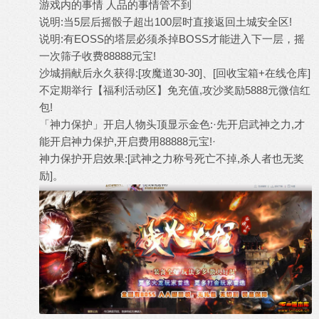
游戏内的事情 人品的事情管不到
说明:当5层后摇骰子超出100层时直接返回土城安全区!
说明:有EOSS的塔层必须杀掉BOSS才能进入下一层，摇
一次筛子收费88888元宝!
沙城捐献后永久获得:[攻魔道30-30]、[回收宝箱+在线仓库]
不定期举行【福利活动区】免充值,攻沙奖励5888元微信红
包!
「神力保护」开启人物头顶显示金色:·先开启武神之力,才
能开启神力保护,开启费用88888元宝!·
神力保护开启效果:[武神之力称号死亡不掉,杀人者也无奖
励]。