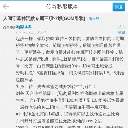
传奇私服版本
回复
人间守墓神沉默专属三职业版[GOM引擎]
看全部
GM版本库
楼主
点击重新加载
2025-11-11 15:35:48
收藏
起步一样，领取赞助 宣传三级切割，赞助最终切割，前期
秒怪+切割全靠它。前期切割秒怪，后期切割只能秒血量
了，更新装备，做厚血量才能扛住后面转身图的怪物，舔
牛1-10是鞭尸buff，舔牛1就是鞭尸1次，目前最高能打到9
号（比齐，白日亲测就能爆出9号）10号可土城合成
赞助礼包1-5需要打怪掉落，闭关试炼就能打满1-5。6开始
也能掉落，
出身四转，先去冰雪之城升级转生到7转=》
刘备 天台小怪就爆。 [无敌]系列红怪高概率出前四格专属
生肖。 7转圣地把血牛升到100.神魔升到10. 闭关试炼最后
一层有老头给你1.1倍攻，需要满血牛满神魔获取。
=》七转圣地打到140级，12转就可以去找传送员去比奇，
白日野外打波装备能扛住无敌系列的boss之后，
12转之后就是刷转生材料，刷专属。顶转八十。四十转里