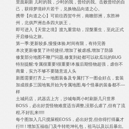
里面刷新 儿时的我，少时的我，曾经的我。击败曾经的自
己，获得梦境碎片若干，兑换物品向道之心。
携带【向道之心】可前往西贺牛州，南瞻部洲，东胜神
州，北俱芦洲击杀四大妖王，
即可进入【天雷之境】渡九重雷劫，涅槃重生，至此正式
开启修仙之旅。
第一季:更新较多,慢慢体验,时间有限，有待完善
本次更新修复了许经捷径,增加了被虐感,增加了防舔
修复部分地图不鞭尸问题,修复到处都可以砍瓜玩的BUG
特别提醒:专属很重要!很重要!本服后期怪物超强，虐你不
商量，实力不够不要随意送人头
新图需要打齐上一地图装备及专属打下一图会好点，套装
加成很多三国地氢开始为专属地图,每个怪暴的装备都不—
样
土城药店，武器店上方，沙城每两小时刷新几只世界
BOSS，必出好货怪物难度适当调整,没那么虐了,但有了流
程,不好乱来!!!!!
每个图加入几只搅屎棍EOSS，必出好货,但你得打得赢才
行!!! ! 增加五福临门及牛转乾坤礼包，祖马以及以后暴出,