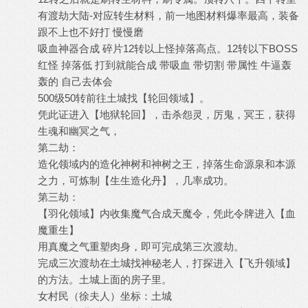
有渡劫大陆-对应转生材料，前一地图材料爆率最高，装备
跟不上也不好打 慢慢磨
吸血神器合成 碎片12转以上怪掉落高点。12转以下BOSS
红怪 掉落低 打到就能合成 带吸血 带切割 带属性 牛逼轰
轰的 自己去体会
500级50转前往土城找【轮回领域】。
凭此证进入【地狱轮回】，击杀怨灵，厉鬼，冥王，获得
生魂和幽冥之气，
第二劫：
造化领域内的造化神树和神树之王，掉落生命源泉和本源
之力，可炼制【生生造化丹】，几率成功。
第三劫：
【羽化领域】内收集魔气合成天魔令，凭此令牌进入【血
魔重生】
用真魔之气重塑肉身，即可完成第三次渡劫。
完成三次渡劫在土城找神秘老人，打探进入【飞升领域】
的方法。土城上面的房子里。
女村民（徐夫人）坐标：土城