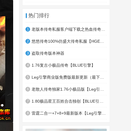
热门排行
老版本传奇私服客户端下载之热血传奇十周年客户端下载
1
悠悠传奇100%仿盛大传奇私服【HGE引擎】四职业疯狂刺客传奇版本
2
盗取传奇版本神器
3
1.76复古小极品传奇【BLUE引擎】
4
Leg引擎商业版免费版最新更新（最下面下载地址）GameOfMir引擎简称Leg引擎
5
老散人传奇独家1.76小极品版【Leg引擎】-东郊皇陵-盛大泄密地图
6
1.80极品星王百姓合击独创【BLUE引擎】
7
雷霆二合一+7+8+9最新版本【Leg引擎】-行会五龍副本-無雙聖殿-狂傲之城-神龍雪域
8