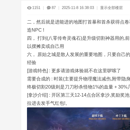
传
»
›
›
›
1151
|
87
|
2025-11-8 16:38:03
|
显示全部楼层
二，然后就是进能进的地图打首暴和首杀获得点卷和
造NPC !
四， 打到(八零传奇灵魂石)是升级切割神器用的,
以摆摊卖或自己用
六， 原始之城是散人发展的重要地图，只要自己的
奇
经验
[游戏特色] : 更多请游戏体验就不在这里哕嗦了
需要合成的 : 时装(主要提升物理魔法减伤,附带隐
终极切割20级则是刀刀秒杀怪物1%的血量 + 3
[拿沙介绍] : 开区第三天12-14点合区拿沙,
拉进去发手气红包!。
服