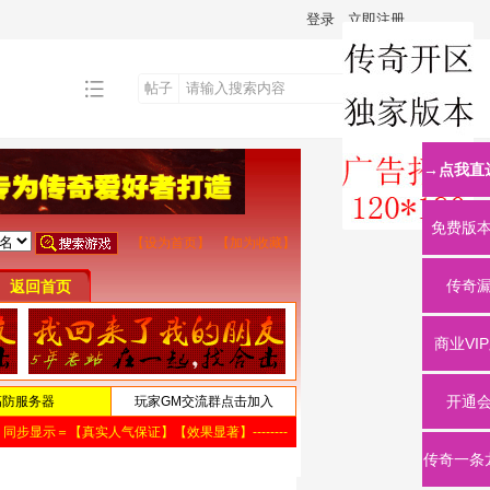
登录
立即注册
帖子
搜
→点我直
索
免费版
传奇
商业VI
开通
传奇一条