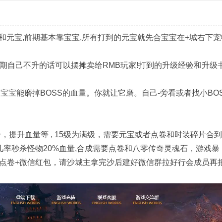
元宝,前期基本靠宝宝,所有打到的元宝就先合宝宝在+城右下宠
前期自己不升的话可以摆摊卖给RMB玩家!打到的升级经验和升级
宝宝能磨掉BOSS的血量。你就让它磨。自己-旁看或者找小BO
身，提升血量等 , 15级为满级，需要元宝或者点卷和时装碎片合
0%几率秒杀怪物20%血量,合成需要点卷和八零传奇灵魂石，游戏暴
奖励奖池点卷+微信红包，请沙城主拿完沙后建好微信群拉好行会成员再