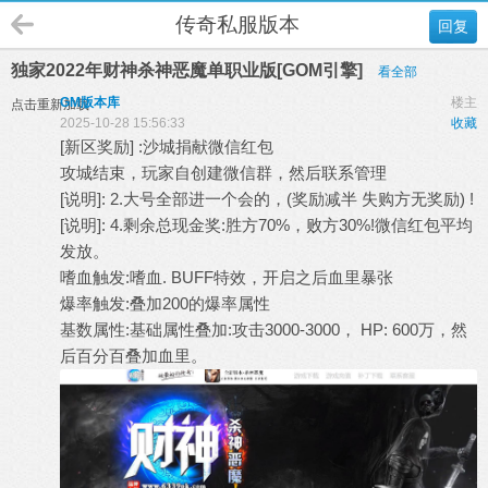
传奇私服版本
回复
独家2022年财神杀神恶魔单职业版[GOM引擎]
看全部
GM版本库
楼主
点击重新加载
2025-10-28 15:56:33
收藏
[新区奖励] :沙城捐献微信红包
攻城结束，玩家自创建微信群，然后联系管理
[说明]: 2.大号全部进一个会的，(奖励减半 失购方无奖励) !
[说明]: 4.剩余总现金奖:胜方70%，败方30%!微信红包平均
发放。
嗜血触发:嗜血. BUFF特效，开启之后血里暴张
爆率触发:叠加200的爆率属性
基数属性:基础属性叠加:攻击3000-3000， HP: 600万，然
后百分百叠加血里。