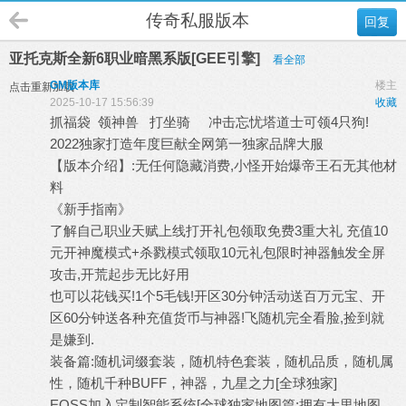
传奇私服版本
回复
亚托克斯全新6职业暗黑系版[GEE引擎]
看全部
GM版本库
楼主
点击重新加载
2025-10-17 15:56:39
收藏
抓福袋 领神兽 打坐骑 冲击忘忧塔道士可领4只狗!
2022独家打造年度巨献全网第一独家品牌大服
【版本介绍】:无任何隐藏消费,小怪开始爆帝王石无其他材
料
《新手指南》
了解自己职业天赋上线打开礼包领取免费3重大礼 充值10
元开神魔模式+杀戮模式领取10元礼包限时神器触发全屏
攻击,开荒起步无比好用
也可以花钱买!1个5毛钱!开区30分钟活动送百万元宝、开
区60分钟送各种充值货币与神器!飞随机完全看脸,捡到就
是嫌到.
装备篇:随机词缀套装，随机特色套装，随机品质，随机属
性，随机千种BUFF，神器，九星之力[全球独家]
EOSS加入定制智能系统[全球独家地图篇:拥有大里地图,