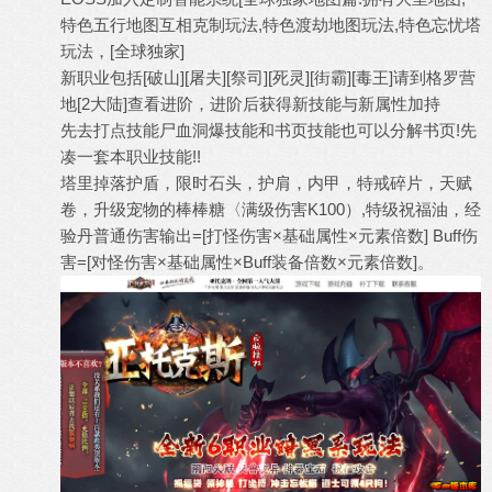
特色五行地图互相克制玩法,特色渡劫地图玩法,特色忘忧塔
玩法，[全球独家]
新职业包括[破山][屠夫][祭司][死灵][街霸][毒王]请到格罗营
地[2大陆]查看进阶，进阶后获得新技能与新属性加持
先去打点技能尸血洞爆技能和书页技能也可以分解书页!先
凑一套本职业技能!!
塔里掉落护盾，限时石头，护肩，内甲，特戒碎片，天赋
卷，升级宠物的棒棒糖〈满级伤害K100）,特级祝福油，经
验丹普通伤害输出=[打怪伤害×基础属性×元素倍数] Buff伤
害=[对怪伤害×基础属性×Buff装备倍数×元素倍数]。