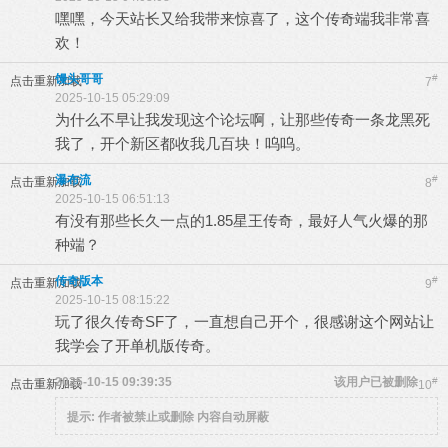
嘿嘿，今天站长又给我带来惊喜了，这个传奇端我非常喜
欢！
馒头哥哥
#
点击重新加载
7
2025-10-15 05:29:09
为什么不早让我发现这个论坛啊，让那些传奇一条龙黑死
我了，开个新区都收我几百块！呜呜。
瀑布流
#
点击重新加载
8
2025-10-15 06:51:13
有没有那些长久一点的1.85星王传奇，最好人气火爆的那
种端？
传奇版本
#
点击重新加载
9
2025-10-15 08:15:22
玩了很久传奇SF了，一直想自己开个，很感谢这个网站让
我学会了开单机版传奇。
2025-10-15 09:39:35
该用户已被删除
#
点击重新加载
10
提示:
作者被禁止或删除 内容自动屏蔽