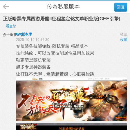
传奇私服版本
回复
正版暗黑专属西游屠魔II征程鉴定铭文单职业版[GEE引擎]
看全部
GM版本库
楼主
点击重新加载
2025-10-14 19:14:30
收藏
专属装备技能铭纹·随机套装 精品版本
技能铭纹，可以改变技能属性及附加效果
独家暗黑随机套装
超多专属神器装备
让打怪不无聊，爆装超带感，心脏碰碰跳