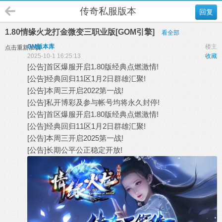
传奇私服版本
回复
1.80情缘火龙打金微变三职业版[GOM引擎]
看全部
GM版本库
楼主
点击重新加载
2025-10-1 16:25:13
收藏
[公告]首区爆服开启1.80版经典点燃激情!
[公告]经典回归11区1月2日群雄汇聚!
[公告]本周三开启2022第一战!
[公告]私开博彩及参与帐号均将永久封停!
[公告]首区爆服开启1.80版经典点燃激情!
[公告]经典回归11区1月2日群雄汇聚!
[公告]本周三开启2025第一战!
[公告]长期公平公正稳定开放!