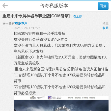
传奇私服版本
回复
重启未来专属神器单职业版[GOM引擎]
看全部
GM版本库
楼主
点击重新加载
2025-9-24 17:12:26
收藏
扣除30%管理费和平台手续费后
攻沙失败行会获得沙奖池40x奖金
拿沙不激情且人数悬殊，只发放胜利方30%购方无奖励，
剩余累积下次发放!
《新区拿沙》老大单独领取150万元宝，奖励地图散落150
万元宝成员捡取
[重启未来最新合区清理账号公告必看]请各位玩家互相转告
[二合]清理105级以下小号不包含105级请提前转移物品和
货币
[四合]清理130级以下小号不包含130级请提前转移物品和
货币必必必派