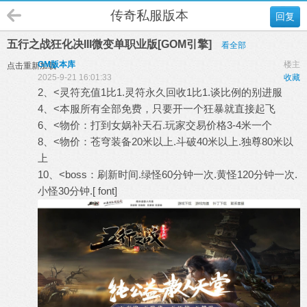
传奇私服版本
回复
五行之战狂化决III微变单职业版[GOM引擎]
看全部
GM版本库
楼主
点击重新加载
2025-9-21 16:01:33
收藏
2、<灵符充值1比1.灵符永久回收1比1.谈比例的别进服
4、<本服所有全部免费，只要开一个狂暴就直接起飞
6、<物价：打到女娲补天石.玩家交易价格3-4米一个
8、<物价：苍穹装备20米以上.斗破40米以上.独尊80米以
上
10、<boss：刷新时间.绿怪60分钟一次.黄怪120分钟一次.
小怪30分钟.[ font]