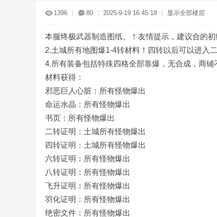
传
»
›
›
›
1396
|
80
|
2025-9-19 16:45:18
|
显示全部楼层
本服终极武器制造图纸。！友情提示，建议合的初
2.土城所有地图爆1-4转材料！四转以后可以进入
4.所有装备包括特殊四格全部靠爆，无合成，商
材料获得：
邪恶巨人心脏：所有怪物爆出
奇
命运水晶：所有怪物爆出
书页：所有怪物爆出
二转证明：土城所有怪物爆出
四转证明：土城所有怪物爆出
六转证明：所有怪物爆出
八转证明：所有怪物爆出
飞升证明：所有怪物爆出
服
羽化证明：所有怪物爆出
绝密文件：所有怪物爆出