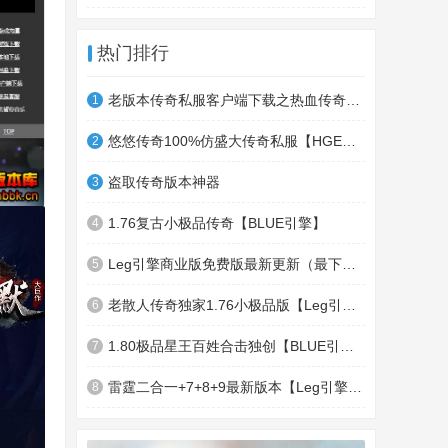
热门排行
老版本传奇私服客户端下载之热血传奇十周年客户端下载
1
悠悠传奇100%仿盛大传奇私服【HGE引擎】四职业疯狂刺客传奇版本
2
盗取传奇版本神器
3
1.76复古小极品传奇【BLUE引擎】
4
Leg引擎商业版免费版最新更新（最下面下载地址）GameOfMir引擎简称Leg引擎
5
老散人传奇独家1.76小极品版【Leg引擎】-东郊皇陵-盛大泄密地图
6
1.80极品星王百姓合击独创【BLUE引擎】
7
雷霆二合一+7+8+9最新版本【Leg引擎】-行会五龍副本-無雙聖殿-狂傲之城-神龍雪域
8