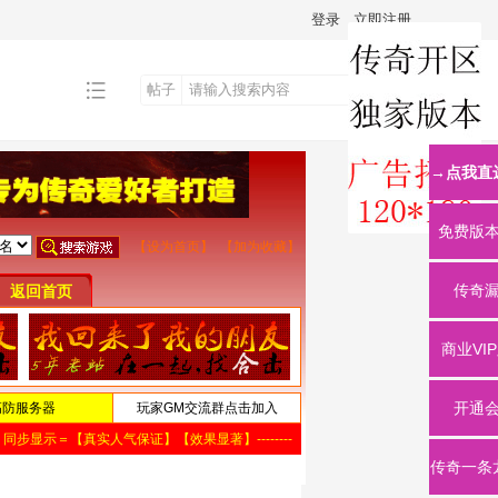
登录
立即注册
帖子
搜
→点我直
索
免费版
传奇
商业VI
开通
传奇一条