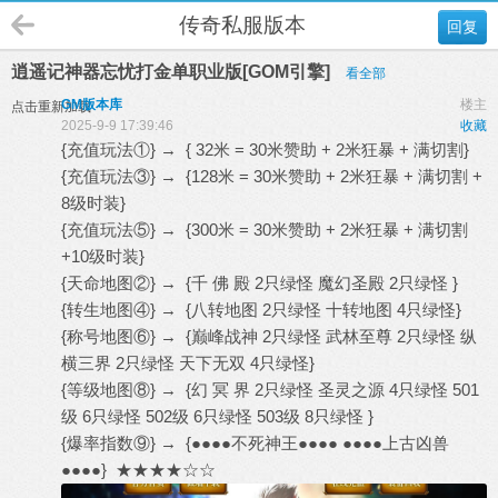
传奇私服版本
回复
逍遥记神器忘忧打金单职业版[GOM引擎]
看全部
GM版本库
楼主
点击重新加载
2025-9-9 17:39:46
收藏
{充值玩法①} → { 32米 = 30米赞助 + 2米狂暴 + 满切割}
{充值玩法③} → {128米 = 30米赞助 + 2米狂暴 + 满切割 +
8级时装}
{充值玩法⑤} → {300米 = 30米赞助 + 2米狂暴 + 满切割
+10级时装}
{天命地图②} → {千 佛 殿 2只绿怪 魔幻圣殿 2只绿怪 }
{转生地图④} → {八转地图 2只绿怪 十转地图 4只绿怪}
{称号地图⑥} → {巅峰战神 2只绿怪 武林至尊 2只绿怪 纵
横三界 2只绿怪 天下无双 4只绿怪}
{等级地图⑧} → {幻 冥 界 2只绿怪 圣灵之源 4只绿怪 501
级 6只绿怪 502级 6只绿怪 503级 8只绿怪 }
{爆率指数⑨} → {●●●●不死神王●●●● ●●●●上古凶兽
●●●●} ★★★★☆☆