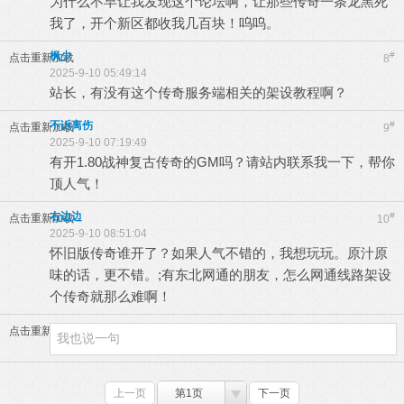
为什么不早让我发现这个论坛啊，让那些传奇一条龙黑死
我了，开个新区都收我几百块！呜呜。
枫少
#
点击重新加载
8
2025-9-10 05:49:14
站长，有没有这个传奇服务端相关的架设教程啊？
不诉离伤
#
点击重新加载
9
2025-9-10 07:19:49
有开1.80战神复古传奇的GM吗？请站内联系我一下，帮你
顶人气！
右边边
#
点击重新加载
10
2025-9-10 08:51:04
怀旧版传奇谁开了？如果人气不错的，我想玩玩。原汁原
味的话，更不错。;有东北网通的朋友，怎么网通线路架设
个传奇就那么难啊！
点击重新加载
上一页
第1页
下一页