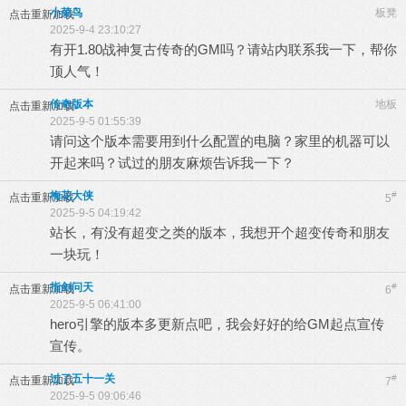
小菜鸟
板凳
点击重新加载
2025-9-4 23:10:27
有开1.80战神复古传奇的GM吗？请站内联系我一下，帮你
顶人气！
传奇版本
地板
点击重新加载
2025-9-5 01:55:39
请问这个版本需要用到什么配置的电脑？家里的机器可以
开起来吗？试过的朋友麻烦告诉我一下？
梅花大侠
#
点击重新加载
5
2025-9-5 04:19:42
站长，有没有超变之类的版本，我想开个超变传奇和朋友
一块玩！
指剑问天
#
点击重新加载
6
2025-9-5 06:41:00
hero引擎的版本多更新点吧，我会好好的给GM起点宣传
宣传。
过了五十一关
#
点击重新加载
7
2025-9-5 09:06:46