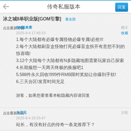
传奇私服版本
回复
冰之城II单职业版[GOM引擎]
看全部
GM版本库
楼主
点击重新加载
2025-9-4 17:49:10
收藏
1.每个大陆都有必爆专属怪物必爆专属!必抢!!!
2.每个大陆都刷盲盒怪物打死必爆盲盒拆开有意想不到的
惊喜哦!
3.12个大陆每个大陆都有N多隐藏地图需要玩家自己探索
4.长期服想一天两天终极的换服吧1
5.588件永久回收!999件RMB限时奖励让你爆到手软!
6.三天合区!发育时间充足
游客，如果您要查看本帖隐藏内容请
回复
大三元
沙发
点击重新加载
2025-9-4 20:25:47
站长，有没有好点的传奇一条龙推荐下？