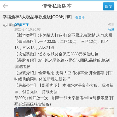
传奇私服版本
回复
幸福酒神3大极品单职业版[GOM引擎]
看全部
GM版本库
楼主
点击重新加载
2025-9-4 10:30:03
收藏
【版本类型】:专为散人打造,打金不累,老板激情,人气火爆
【每日新区】:一区00:05，二区10点， 三区12点，四区
15，五区18，六区21点
【攻城奖励】:首次攻城奖金保底2888元微信红包
【品牌介绍】:6年以来零跑路业界公认团队,品牌服,抵制一
切跑路服
【游戏介绍】:全新理念 史诗大巨 作爆率全 开全部靠 打回
味经典的同时 体验新玩法新花样
【最新公告】【郑重声明】:本服绝对是良心大服、玩法新
颖、创意无限、持续更新!
每300分钟开放一次，刷新一只★幸福酒神II★终极帝皇(打
死必爆高级狠货装备)