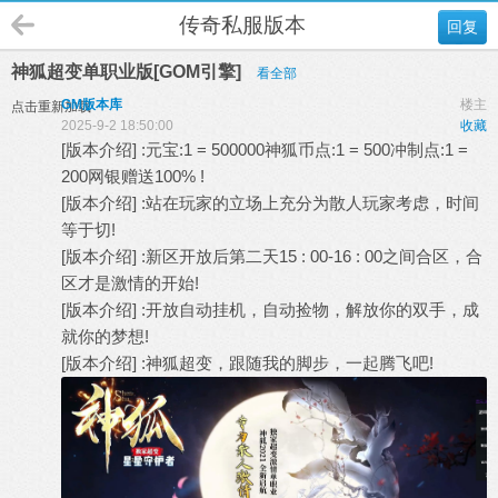
传奇私服版本
回复
神狐超变单职业版[GOM引擎]
看全部
GM版本库
楼主
点击重新加载
2025-9-2 18:50:00
收藏
[版本介绍] :元宝:1 = 500000神狐币点:1 = 500冲制点:1 =
200网银赠送100% !
[版本介绍] :站在玩家的立场上充分为散人玩家考虑，时间
等于切!
[版本介绍] :新区开放后第二天15 : 00-16 : 00之间合区，合
区才是激情的开始!
[版本介绍] :开放自动挂机，自动捡物，解放你的双手，成
就你的梦想!
[版本介绍] :神狐超变，跟随我的脚步，一起腾飞吧!