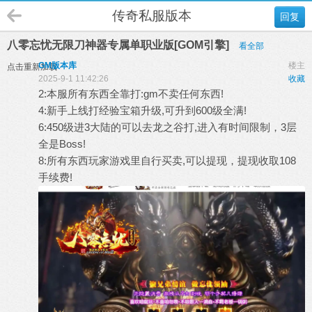
传奇私服版本
回复
八零忘忧无限刀神器专属单职业版[GOM引擎]
看全部
GM版本库
楼主
点击重新加载
2025-9-1 11:42:26
收藏
2:本服所有东西全靠打:gm不卖任何东西!
4:新手上线打经验宝箱升级,可升到600级全满!
6:450级进3大陆的可以去龙之谷打,进入有时间限制，3层
全是Boss!
8:所有东西玩家游戏里自行买卖,可以提现，提现收取108
手续费!