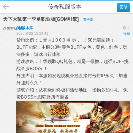
传奇私服版本
回复
天下大乱第一季单职业版[GOM引擎]
看全部
GM版本库
楼主
点击重新加载
2025-8-28 19:24:43
收藏
货币比例：１元＝1 0 0 0 点 劵， （ 58元满回馈 ）。
BUFF介绍：本服分3种颜色BUFF,灰色，黄色，红色，玩
法多多，游戏自行体验
游戏攻略：上线领取QQ礼包，就是一顿撸，超强BUFF挑
战全服BOSS ！
外挂声明：本服如发现脱机外挂直接封号封IP永久！加速
外挂封永久！
游戏介绍：从初级到终极和活动地图，怪物多如牛毛，免
费BOSS地图狂暴所有装备！