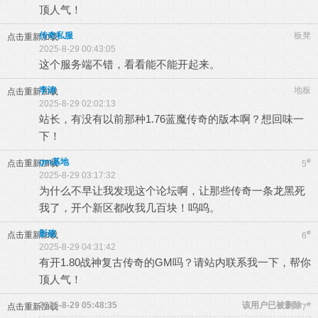
顶人气！
传奇私服
板凳
点击重新加载
2025-8-29 00:43:05
这个服务端不错，看看能不能开起来。
李涛
地板
点击重新加载
2025-8-29 02:02:13
站长，有没有以前那种1.76蓝魔传奇的版本啊？想回味一
下！
gm基地
#
点击重新加载
5
2025-8-29 03:17:32
为什么不早让我发现这个论坛啊，让那些传奇一条龙黑死
我了，开个新区都收我几百块！呜呜。
影殇
#
点击重新加载
6
2025-8-29 04:31:42
有开1.80战神复古传奇的GM吗？请站内联系我一下，帮你
顶人气！
2025-8-29 05:48:35
该用户已被删除
#
点击重新加载
7