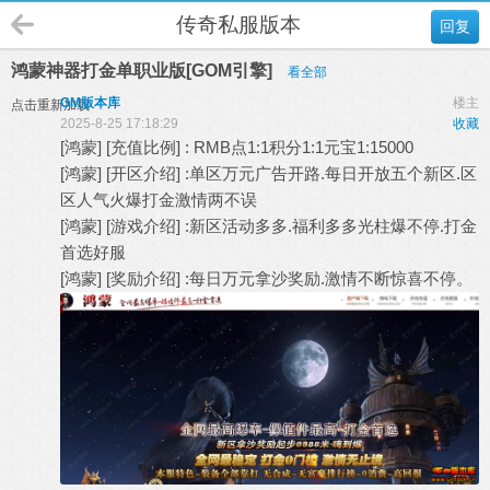
传奇私服版本
回复
鸿蒙神器打金单职业版[GOM引擎]
看全部
GM版本库
楼主
点击重新加载
2025-8-25 17:18:29
收藏
[鸿蒙] [充值比例] : RMB点1:1积分1:1元宝1:15000
[鸿蒙] [开区介绍] :单区万元广告开路.每日开放五个新区.区
区人气火爆打金激情两不误
[鸿蒙] [游戏介绍] :新区活动多多.福利多多光柱爆不停.打金
首选好服
[鸿蒙] [奖励介绍] :每日万元拿沙奖励.激情不断惊喜不停。