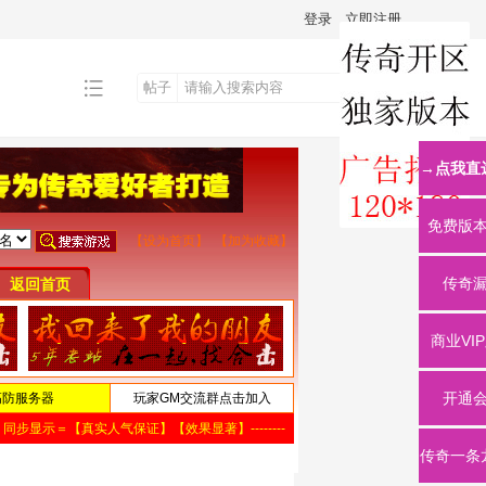
登录
立即注册
帖子
搜
→点我直
索
免费版
传奇
商业VI
开通
传奇一条