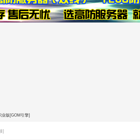
职业版[GOM引擎]
接]