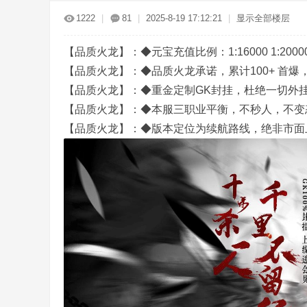
传
»
›
›
›
1222
|
81
|
2025-8-19 17:12:21
|
显示全部楼层
【品质火龙】：◆元宝充值比例：1:16000 1:200
【品质火龙】：◆品质火龙承诺，累计100+ 首爆
【品质火龙】：◆重金定制GK封挂，杜绝一切外
【品质火龙】：◆本服三职业平衡，不秒人，不变
【品质火龙】：◆版本定位为续航路线，绝非市面
奇
服