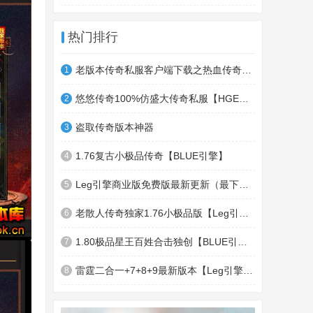
热门排行
老版本传奇私服客户端下载之热血传奇十周年客户端下载
1
悠悠传奇100%仿盛大传奇私服【HGE引擎】四职业疯狂刺客传奇版本
2
盗取传奇版本神器
3
1.76复古小极品传奇【BLUE引擎】
4
Leg引擎商业版免费版最新更新（最下面下载地址）GameOfMir引擎简称Leg引擎
5
老散人传奇独家1.76小极品版【Leg引擎】-东郊皇陵-盛大泄密地图
6
1.80极品星王百姓合击独创【BLUE引擎】
7
雷霆二合一+7+8+9最新版本【Leg引擎】-行会五龍副本-無雙聖殿-狂傲之城-神龍雪域
8