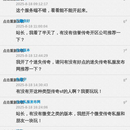
2025-8-18 09:12:17
这个服务端不错，看看能不能开起来。
王鹏你好
#
点击重新加载
6
2025-8-18 11:00:04
站长，我看了半天了，有没有信誉传奇开区公司推荐一
下？
传奇版本
#
点击重新加载
7
2025-8-18 12:44:29
我开了个迷失传奇，请问有没有好点的迷失传奇私服发布
网推荐一下？
朱星宇
#
点击重新加载
8
2025-8-18 14:30:43
有没有开这种类型传奇sf的人啊？我要玩玩！
传奇私服发布网
#
点击重新加载
9
2025-8-18 16:24:06
站长，有没有微变之类的版本，我想开个微变传奇私服和
朋友一块玩！