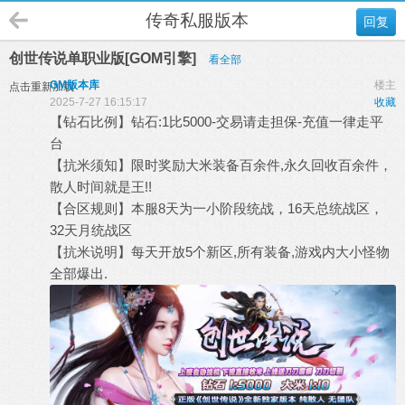
传奇私服版本
回复
创世传说单职业版[GOM引擎]
看全部
GM版本库
楼主
点击重新加载
2025-7-27 16:15:17
收藏
【钻石比例】钻石:1比5000-交易请走担保-充值一律走平
台
【抗米须知】限时奖励大米装备百余件,永久回收百余件，
散人时间就是王!!
【合区规则】本服8天为一小阶段统战，16天总统战区，
32天月统战区
【抗米说明】每天开放5个新区,所有装备,游戏内大小怪物
全部爆出.