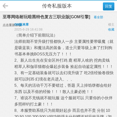
传奇私服版本
回复
至尊网络耐玩暗黑特色复古三职业版[GOM引擎]
看全部
GM版本库
楼主
点击重新加载
2025-6-29 16:41:08
收藏
（简单介绍下前期玩法）
法师前期不管升级打怪都快人一步 主要属性要带吸魔（就
是吸蓝装）和魔法高的装备，道士只要等级上来了打到狗
书基本单挑BOSS无压力了！！！
2、新人出生先在安全区外打鸡 鹿 稻草人啥的 挖肉卖钱
稻草人和伽菲猫都会爆起步装备 捡起自动鉴定属性！！！
3、有一定基础装备就可以去幻境升级了 吃2倍经验卷很快
就可以到35 幻境在老兵进入、、、
5、每天的活动千万不要错过，答题 天上掉馅饼都会给好
东西 以及不俗的经验！！！散人土豪必抢！！
7、谁说不充钱就不能玩服 这个服就可以 只要你的小伙伴
多照样钓打土豪！！！
8、本服赞助系统只为前期好起步 而且也并不贵 分别 10
20 50 100 200 500 VIP功能强大分别赠送对应的马牌（加