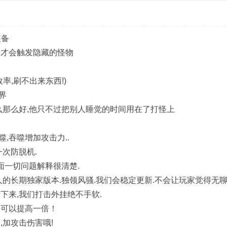
装备
物才会触发隐藏的怪物
率,刷不出来东西!)
界
么那么好,他只不过把别人睡觉的时间用在了打怪上
,吞噬增加攻击力..
次防脱机.
面一切问题解释很清楚.
人的长期独家版本.独领风骚.我们会稳定更新.不会让玩家觉得无聊
下来,我们打击外挂绝不手软.
乎可以提高一倍！
,加攻击伤害哦!