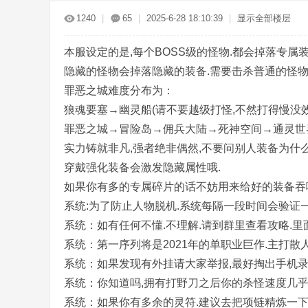
传
»
›
›
›
1240
|
65
|
2025-6-28 18:10:39
|
显示全部楼层
本服设定的是,每个BOSS级的怪物.都会掉落专属
隐藏的怪物会掉落隐藏的装备.需要击杀普通的怪
罪恶之城难度分布为：
狼魂要塞→幽灵船(请不要越级打怪,不然打得慢没效
罪恶之城→冒险岛→佣兵大陆→死神空间→通灵世
奇
实力铸就非凡,强者绝非偶然,不要问别人装备为什
穿戴强化装备会激发隐藏属性哦.
如果你有多的专属碎片的话不妨用来给好的装备吞噬
系统:为了防止人物脱机.系统每隔一段时间会验证一
系统：如有任何不懂.不理解.请到群里查看攻略.里
系统：第一序列将是2021年的单职业巨作.主打散
系统：如果发现有外挂请大家举报,最好掏出手机录
服
系统：你知道吗,拥有打野刀之后你的杀怪速度几
系统：如果你有多余的灵符.建议去把项链精炼一下