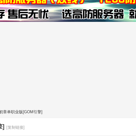
初章单职业版[GOM引擎]
]
[复制链接]