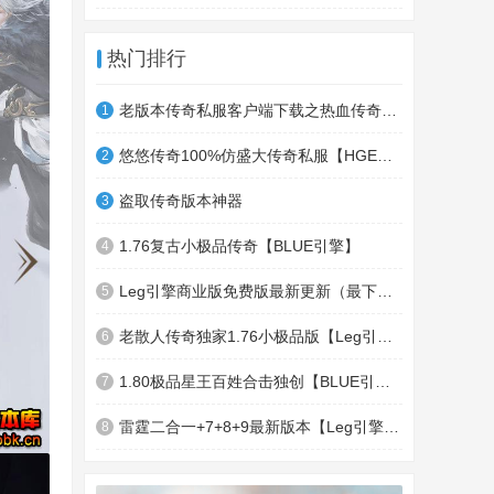
热门排行
老版本传奇私服客户端下载之热血传奇十周年客户端下载
1
悠悠传奇100%仿盛大传奇私服【HGE引擎】四职业疯狂刺客传奇版本
2
盗取传奇版本神器
3
1.76复古小极品传奇【BLUE引擎】
4
Leg引擎商业版免费版最新更新（最下面下载地址）GameOfMir引擎简称Leg引擎
5
老散人传奇独家1.76小极品版【Leg引擎】-东郊皇陵-盛大泄密地图
6
1.80极品星王百姓合击独创【BLUE引擎】
7
雷霆二合一+7+8+9最新版本【Leg引擎】-行会五龍副本-無雙聖殿-狂傲之城-神龍雪域
8