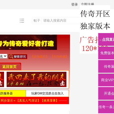
登录
立即注册
帖子
搜
→点我直
索
免费版
传奇
商业VI
开通
传奇一条